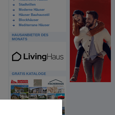
Stadtvillen
Moderne Häuser
Häuser Bauhausstil
Blockhäuser
Mediterrane Häuser
HAUSANBIETER DES
MONATS
GRATIS KATALOGE