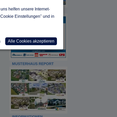
uns helfen unsere Internet-
HDA
"Cookie Einstellungen" und in
s
Alle Cookies akzeptieren
MUSTERHAUS REPORT
INFORMATIONEN