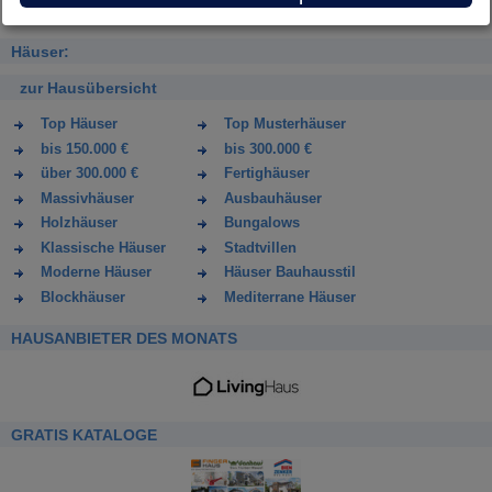
Häuser:
zur Hausübersicht
Top Häuser
Top Musterhäuser
bis 150.000 €
bis 300.000 €
über 300.000 €
Fertighäuser
Massivhäuser
Ausbauhäuser
Holzhäuser
Bungalows
Klassische Häuser
Stadtvillen
Moderne Häuser
Häuser Bauhausstil
Blockhäuser
Mediterrane Häuser
HAUSANBIETER DES MONATS
GRATIS KATALOGE