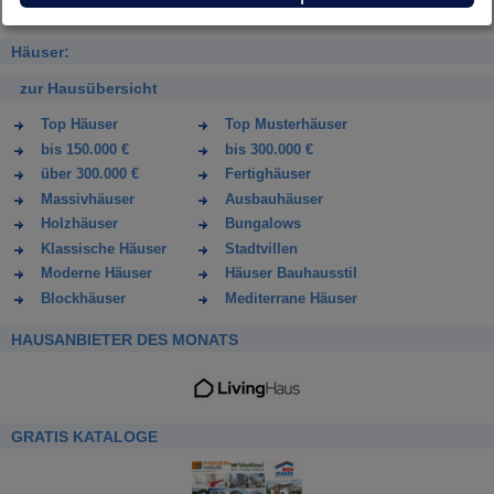
Häuser:
zur Hausübersicht
Top Häuser
Top Musterhäuser
bis 150.000 €
bis 300.000 €
über 300.000 €
Fertighäuser
Massivhäuser
Ausbauhäuser
Holzhäuser
Bungalows
Klassische Häuser
Stadtvillen
Moderne Häuser
Häuser Bauhausstil
Blockhäuser
Mediterrane Häuser
HAUSANBIETER DES MONATS
GRATIS KATALOGE