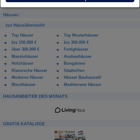
Häuser:
zur Hausübersicht
Top Häuser
Top Musterhäuser
bis 150.000 €
bis 300.000 €
über 300.000 €
Fertighäuser
Massivhäuser
Ausbauhäuser
Holzhäuser
Bungalows
Klassische Häuser
Stadtvillen
Moderne Häuser
Häuser Bauhausstil
Blockhäuser
Mediterrane Häuser
HAUSANBIETER DES MONATS
GRATIS KATALOGE