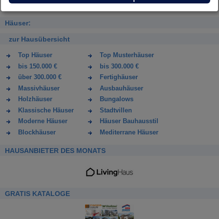
Häuser:
zur Hausübersicht
Top Häuser
Top Musterhäuser
bis 150.000 €
bis 300.000 €
über 300.000 €
Fertighäuser
Massivhäuser
Ausbauhäuser
Holzhäuser
Bungalows
Klassische Häuser
Stadtvillen
Moderne Häuser
Häuser Bauhausstil
Blockhäuser
Mediterrane Häuser
HAUSANBIETER DES MONATS
GRATIS KATALOGE