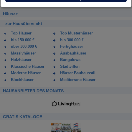
Häuser:
zur Hausübersicht
Top Häuser
Top Musterhäuser
bis 150.000 €
bis 300.000 €
über 300.000 €
Fertighäuser
Massivhäuser
Ausbauhäuser
Holzhäuser
Bungalows
Klassische Häuser
Stadtvillen
Moderne Häuser
Häuser Bauhausstil
Blockhäuser
Mediterrane Häuser
HAUSANBIETER DES MONATS
GRATIS KATALOGE