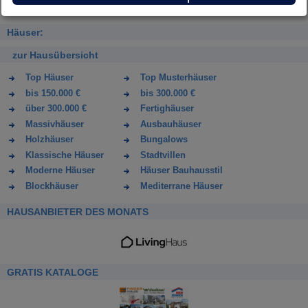
Häuser:
zur Hausübersicht
Top Häuser
Top Musterhäuser
bis 150.000 €
bis 300.000 €
über 300.000 €
Fertighäuser
Massivhäuser
Ausbauhäuser
Holzhäuser
Bungalows
Klassische Häuser
Stadtvillen
Moderne Häuser
Häuser Bauhausstil
Blockhäuser
Mediterrane Häuser
HAUSANBIETER DES MONATS
GRATIS KATALOGE