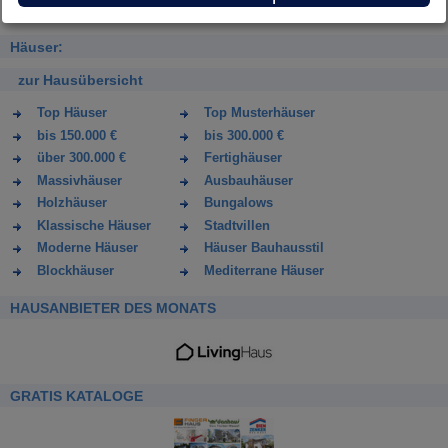
Häuser:
zur Hausübersicht
Top Häuser
Top Musterhäuser
bis 150.000 €
bis 300.000 €
über 300.000 €
Fertighäuser
Massivhäuser
Ausbauhäuser
Holzhäuser
Bungalows
Klassische Häuser
Stadtvillen
Moderne Häuser
Häuser Bauhausstil
Blockhäuser
Mediterrane Häuser
HAUSANBIETER DES MONATS
GRATIS KATALOGE