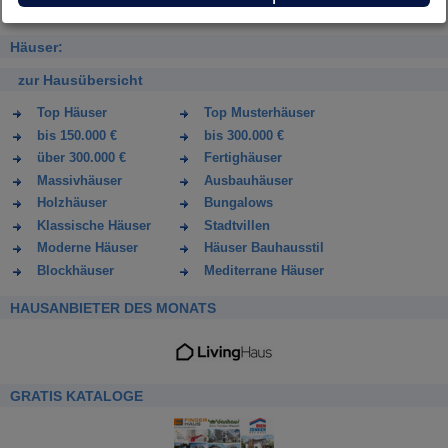
Häuser:
zur Hausübersicht
Top Häuser
Top Musterhäuser
bis 150.000 €
bis 300.000 €
über 300.000 €
Fertighäuser
Massivhäuser
Ausbauhäuser
Holzhäuser
Bungalows
Klassische Häuser
Stadtvillen
Moderne Häuser
Häuser Bauhausstil
Blockhäuser
Mediterrane Häuser
HAUSANBIETER DES MONATS
GRATIS KATALOGE