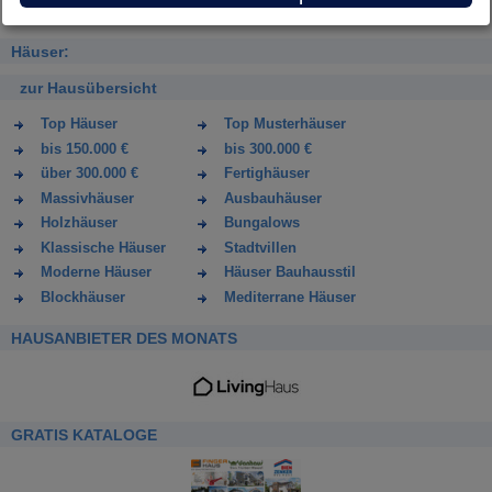
Häuser:
zur Hausübersicht
Top Häuser
Top Musterhäuser
bis 150.000 €
bis 300.000 €
über 300.000 €
Fertighäuser
Massivhäuser
Ausbauhäuser
Holzhäuser
Bungalows
Klassische Häuser
Stadtvillen
Moderne Häuser
Häuser Bauhausstil
Blockhäuser
Mediterrane Häuser
HAUSANBIETER DES MONATS
GRATIS KATALOGE