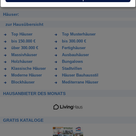
Häuser:
zur Hausübersicht
Top Häuser
Top Musterhäuser
bis 150.000 €
bis 300.000 €
über 300.000 €
Fertighäuser
Massivhäuser
Ausbauhäuser
Holzhäuser
Bungalows
Klassische Häuser
Stadtvillen
Moderne Häuser
Häuser Bauhausstil
Blockhäuser
Mediterrane Häuser
HAUSANBIETER DES MONATS
GRATIS KATALOGE