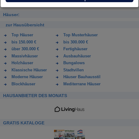
Häuser:
zur Hausübersicht
Top Häuser
Top Musterhäuser
bis 150.000 €
bis 300.000 €
über 300.000 €
Fertighäuser
Massivhäuser
Ausbauhäuser
Holzhäuser
Bungalows
Klassische Häuser
Stadtvillen
Moderne Häuser
Häuser Bauhausstil
Blockhäuser
Mediterrane Häuser
HAUSANBIETER DES MONATS
GRATIS KATALOGE