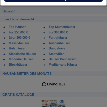
Häuser:
zur Hausübersicht
Top Häuser
Top Musterhäuser
bis 150.000 €
bis 300.000 €
über 300.000 €
Fertighäuser
Massivhäuser
Ausbauhäuser
Holzhäuser
Bungalows
Klassische Häuser
Stadtvillen
Moderne Häuser
Häuser Bauhausstil
Blockhäuser
Mediterrane Häuser
HAUSANBIETER DES MONATS
GRATIS KATALOGE