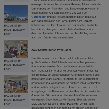
zurückhaltende, aber dennoch auffallende Stilelemente
einen geschmackvollen Kontrast. Fenster, Türen sowie die
Umrahmung von Flachdach und Doppelcarport wurden in
einem dunklen Anthrazit gehalten. Und auch der
Gartenzaun
und die Terrassenplatten hinter dem Haus
sind dazu stimmig in der Farbe. Hinter dem Carport
befindet sich ein Geräteraum, der zusätzliche Staufläche
BAUMEISTER-
bietet. Auch etwa ganz praktisch für den Rasenmäher,
HAUS -Bungalow
denn der Raum ist nicht nur von der Parkfläche, sondern
Ebert
auch vom Garten aus zu erreichen.
Zwei Schlafzimmer, zwei Bäder.
Das Wohnen auf einer Ebene bietet nicht nur im Alter
BAUMEISTER-
große Vorteile, schließlich müssen keine Treppen mehr
HAUS -Bungalow
überwunden werden. Doch auch wenn gesundheitlich
Ebert
noch nicht auf Barrierefreiheit geachtet werden muss, ist
ein Bungalow bei entsprechender Grundstücksgröße eine
komfortable Wahl. Denn Großzügigkeit und Weitläufigkeit
prägen hier das Wohngefühl. So auch im lichtdurchfluteten
und freundlich-hell gehaltenem Haus Ebert. Von der Diele
aus gelangen die Bewohner rechter Hand in die praktische
Garderobe. Gästen stehen hier ein Schlafzimmer sowie
BAUMEISTER-
ein eigenes Duschbad zur Verfügung. Ebenfalls an die
HAUS -Bungalow
Diele angeschlossen ist linker Hand ein Technikraum,
Ebert
geradeaus geht es in den rund 51 m² großen Essbereich