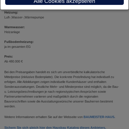
Alle Cookies akzeptieren
Flachdach
Heizung:
Luft-,Wasser-,Wärmepumpe
Warmwasser:
Heizanlage
Fußbodenheizung:
ja im gesamten EG
Preis:
Ab 480.000 €
Bei den Preisangaben handelt es sich um unverbindliche kalkulatorische
Mittelpreise (inklusive Bodenplatte). Die konkrete Preisfindung hat individuell zu
erfolgen. Alle Abbildungen zeigen individuelle Kundenhäuser und enthalten
Sonderausstattungen. Deutliche Mehr- und Minderpreise sind möglich, da die Bau-
u. Leistungsbeschreibungen je nach regionstypischen Ansprüchen sowie
Partnerunternehmen variieren und maßgeblich durch die regionalen
Bauvorschriften sowie die Ausstattungswünsche unserer Bauherren bestimmt
werden.
Weitere Informationen erhalten Sie auf der Webseite von
BAUMEISTER-HAUS.
Sichern Sie sich gleich hier den Hausbau Katalog dieses Anbieters.