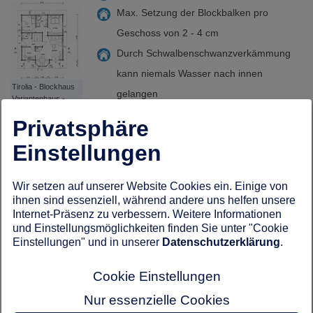
Max. Setzung der Blockbalken pro
Geschoss von 2 - 4 cm
Durch Schwalbenschwanzverkämmung
kann niemals Wasser nach innen
Tirolia - Blockhaus
gelangen
Variantenhaus -
Grundriss EG
Extrem trockenes Holz - dadurch fast
Privatsphäre
setzfreies Blockhaus
Einstellungen
Eiweißfreies Holz - Durch Eiweiß-
Ausflockung wird dem Holz der
Wir setzen auf unserer Website Cookies ein. Einige von
Nährboden für Holzinsekten und Pilze
ihnen sind essenziell, während andere uns helfen unsere
Internet-Präsenz zu verbessern. Weitere Informationen
entzogen ( keine chemische Keule im
und Einstellungsmöglichkeiten finden Sie unter "Cookie
Haus notwendig)
Einstellungen" und in unserer
Datenschutzerklärung
.
Kernfreies Holz - Eine Rissbildung im Holz
Cookie Einstellungen
ist nicht mehr möglich
Gegeneinander verleinte Blockbalken -
Nur essenzielle Cookies