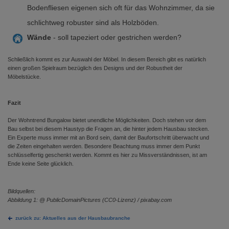
Bodenfliesen eigenen sich oft für das Wohnzimmer, da sie
schlichtweg robuster sind als Holzböden.
Wände
- soll tapeziert oder gestrichen werden?
Schließlich kommt es zur Auswahl der Möbel. In diesem Bereich gibt es natürlich
einen großen Spielraum bezüglich des Designs und der Robustheit der
Möbelstücke.
Fazit
Der Wohntrend Bungalow bietet unendliche Möglichkeiten. Doch stehen vor dem
Bau selbst bei diesem Haustyp die Fragen an, die hinter jedem Hausbau stecken.
Ein Experte muss immer mit an Bord sein, damit der Baufortschritt überwacht und
die Zeiten eingehalten werden. Besondere Beachtung muss immer dem Punkt
schlüsselfertig geschenkt werden. Kommt es hier zu Missverständnissen, ist am
Ende keine Seite glücklich.
Bildquellen:
Abbildung 1: @ PublicDomainPictures (CC0-Lizenz) / pixabay.com
zurück zu: Aktuelles aus der Hausbaubranche