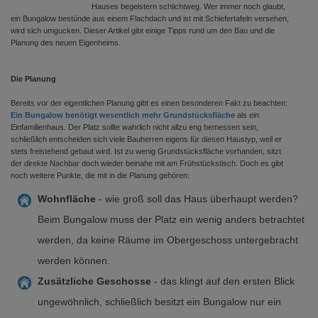
Hauses begeistern schlichtweg. Wer immer noch glaubt,
ein Bungalow bestünde aus einem Flachdach und ist mit Schiefertafeln versehen,
wird sich umgucken. Dieser Artikel gibt einige Tipps rund um den Bau und die
Planung des neuen Eigenheims.
Die Planung
Bereits vor der eigentlichen Planung gibt es einen besonderen Fakt zu beachten:
Ein Bungalow benötigt wesentlich mehr Grundstücksfläche
als ein
Einfamilienhaus. Der Platz sollte wahrlich nicht allzu eng bemessen sein,
schließlich entscheiden sich viele Bauherren eigens für diesen Haustyp, weil er
stets freistehend gebaut wird. Ist zu wenig Grundstücksfläche vorhanden, sitzt
der direkte Nachbar doch wieder beinahe mit am Frühstückstisch. Doch es gibt
noch weitere Punkte, die mit in die Planung gehören:
Wohnfläche
- wie groß soll das Haus überhaupt werden?
Beim Bungalow muss der Platz ein wenig anders betrachtet
werden, da keine Räume im Obergeschoss untergebracht
werden können.
Zusätzliche Geschosse
- das klingt auf den ersten Blick
ungewöhnlich, schließlich besitzt ein Bungalow nur ein