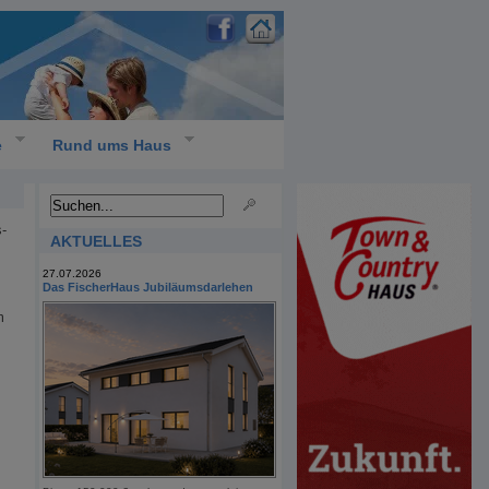
e
Rund ums Haus
-
AKTUELLES
27.07.2026
Das FischerHaus Jubiläumsdarlehen
m