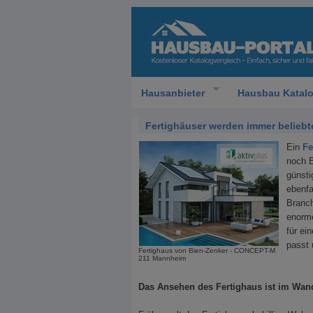
Hausanbieter
Hausbau Katal
Fertighäuser werden immer beliebt
Ein
Fe
noch B
günsti
ebenfa
Branch
enorme
für ei
passt 
Fertighaus von Bien-Zenker - CONCEPT-M
211 Mannheim
Das Ansehen des Fertighaus ist im Wan