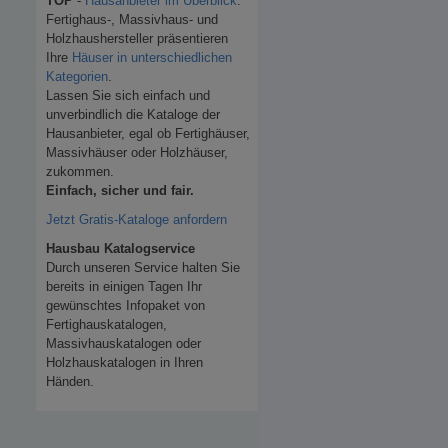
TOP
-
Hausanbieter im Überblick
.
Fertighaus-, Massivhaus- und
Holzhaushersteller präsentieren
Ihre
Häuser in unterschiedlichen
Kategorien
.
Lassen Sie sich einfach und
unverbindlich die Kataloge der
Hausanbieter, egal ob Fertighäuser,
Massivhäuser oder Holzhäuser,
zukommen.
Einfach, sicher und fair.
Jetzt Gratis-Kataloge anfordern
Hausbau Katalogservice
Durch unseren Service halten Sie
bereits in einigen Tagen Ihr
gewünschtes Infopaket von
Fertighauskatalogen,
Massivhauskatalogen oder
Holzhauskatalogen in Ihren
Händen.