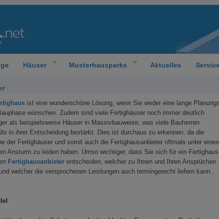
oge
Häuser
Musterhausparks
Aktuelles
Servic
er
rtighaus
ist eine wunderschöne Lösung, wenn Sie weder eine lange Planungs
auphase wünschen. Zudem sind viele Fertighäuser noch immer deutlich
ger als beispielsweise Häuser in Massivbauweise, was viele Bauherren
lls in ihrer Entscheidung bestärkt. Dies ist durchaus zu erkennen, da die
e der Fertighäuser und somit auch die Fertighausanbieter oftmals unter eine
n Ansturm zu leiden haben. Umso wichtiger, dass Sie sich für ein Fertighaus
nen
Fertighausanbieter
entscheiden, welcher zu Ihnen und Ihren Ansprüchen
und welcher die versprochenen Leistungen auch termingerecht liefern kann.
del