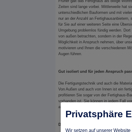
Früher galt das Fertighaus als billige Wo
Zeiten sind lange vorbei. Mittlerweile hat 
unterschiedlichen Bauformen und mit viele
nur an der Anzahl an Fertighausanbietern,
für Sie auf einer weiteren Seite eine Über
Umgebung problemlos fündig werden. Dort k
von außen betrachten, sondern in der Reg
Möglichkeit in Anspruch nehmen, über uns
motivieren und Ihnen die verschiedenen Mö
Augen führen.
Gut isoliert und für jeden Anspruch pa
Die Fertigungstechnik und auch die Materi
Von Außen und auch von Innen ist ein fert
profitieren Sie sogar von der Fertighaus-
vorhanden ist. Sie können in jedem Fall vo
anpassen lassen.
Privatsphäre E
Der Fertighausanbieter sollte zu Ihren
Wir setzen auf unserer Website 