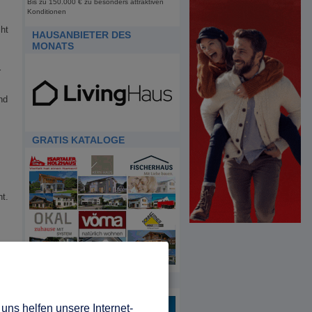
Bis zu 150.000 € zu besonders attraktiven
Konditionen
ht
HAUSANBIETER DES
MONATS
r
nd
GRATIS KATALOGE
ht.
HDA
uns helfen unsere Internet-