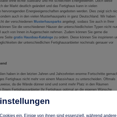
hnstätte ohne echte Substanz und mit schlechten Energiewerten. Doch diese
sich der Markt deutlich geändert und das Fertighaus kann in vielen
n hervorragenden Energieeigenschaften angeboten werden. Dies zeigt sich nic
 sondern auch in den vielen Musterhausparks in ganz Deutschland. Wir haben
sicht der verschiedenen
Musterhausparks
angelegt, sodass Sie auch in Ihrer
önnen Sie die verschiedenen Häuser der unterschiedlichsten Typen nicht nu
el auch von Innen in Augenschein nehmen. Zudem können Sie gerne die
ere Seite
gratis Hausbau-Kataloge
zu ordern. Diese können Sie inspirieren u
glichkeiten der unterschiedlichen Fertighausanbieter nochmals genauer vor
ssend
alien haben in den letzten Jahren und Jahrzehnten enorme Fortschritte gemac
iges Fertighaus nicht mehr von einem Massivhaus zu unterscheiden. Oftmals
Bauweise, da die Wände dünner sind und somit mehr Platz in den Räumen
n Ihrem Fertighausanbieter Ihr Fertighaus optimal an die eigenen Wünsche
instellungen
 Ansprüchen passen
Cookies ein. Einige von ihnen sind essenziell, während andere 