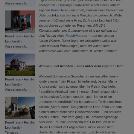
Eigenheim erfüllt. „Die Energiekosten sind tatsächlich noch
Aussenansicht
geringer als ursprünglich kalkuliert!“ Nach einem Jahr im
eigenen
Kern-Haus
– naturnah, inmitten einer fränkischen
Bilderbuch-Landschaft nahe Würzburg – ziehen Dr. Walter
Leonhart (36) und seine Frau, Dr. Andrea Leonhart (41),
ein durchweg zufriedenes Resumee.
„Mit 18,5
Kilowattstunden pro Quadratmeter sind wir nahezu auf
dem Niveau eines
Passivhauses
– trotz des letzten
Kern-Haus - Familie
harten Winters. Damit liegen wir erfreulicherweise weit
Leonhardt -
unter unseren Erwartungen, denn wir hatten sehr
Aussenansicht
konservativ kalkuliert
“, konstatiert Dr. Walter Leonhart.
Wohnen und Arbeiten – alles unter dem eigenen Dach
Während Sohnemann Sebastian in seinem „Abenteuer-
Kern-Haus - Familie
Kinderzimmer“ den Piraten hinterherjagt, besitzt Mama
Leonhardt -
Andrea gleich schräg gegenüber ihr Reich. Das helle,
Aussenansicht
freundliche Arbeitszimmer im ersten Stock erlaubt nicht
nur intensives Arbeiten, sondern auch immer einen
„schnellen Kontrollblick“ ins benachbarte Territorium ihres
kleinen „Seeräubers“. Die gemütliche Lese-Ecke vor dem
Kinderzimmer steht allen Hausbewohnern – und natürlich
deren Gästen – zur Verfügung. Ob Familienangehörige
oder viele Freunde vorbeischauen: Für Besuch ist im
Kern-Haus - Familie
Hause Leonhart im Erdgeschoss, direkt neben dem
Leonhardt -
Gäste-Bad, stets ein Zimmer frei. „Letztendlich ist es
Terrasse