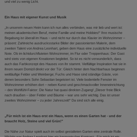
und viel zu wenig Licht.
Ein Haus mit eigener Kunst und Musik
„In unserem neuen Heim kann ich nun alles verbinden, was mir lieb und wert ist:
meinen akademischen Beruf, meine Familie und meine Hobbies!“ Ihre musische
Begabung ist überall im Haus – und nicht nur durch das Klavier im Wohnzimmer –
präsent: Zahlreiche ausdrucksstarke Bilder der passionierten Malerin, dem
zweiten Talent von Andrea Leonhart, geben dem Haus eine zusätzliche individuelle
Note. Ob im lichtdurchfluteten Wohnzimmer, im Flur oder Treppenhaus: Der Gast
wird stets von eigenen Kreationen begleitet. So ist es nicht verwunderlich, dass
auch das Farbkonzept des Hauses von ihr stammt. Vielfältige Inspiration hat sie in
ihrem neuen Domizil direkt vor der Tür: Gleich hinter dem Nachbarhaus beginnen
weitläufige Felder und Weinberge; Fuchs und Hase sind ständige Gäste, von
denen besonders Sohn Sebastian begeistert ist. Viele bodentiefe Fenster im
Wohnzimmer erhöhen dort – neben Kunst und geschmackvoller Inneneinrichtung
– den Wohlfühl-Faktor: Die Natur hat quasi direkten Zugang! „Dieser freie Blick
nach draußen – über Felder und Bäume – war uns sehr wichtig. Das ist unser
zweites Wohnzimmer – zu jeder Jahreszeit!“ Da sind sich alle einig.
„Für mich ist ein Haus erst ein Haus, wenn es einen Garten hat - und der
braucht Holz, Steine und viel Grün!"
Die Nähe zur Natur spielt auch im selbst gestalteten Garten eine zentrale Rolle.
Wichtig war Andrea Leonhart hier ein harmonischer Kontrast: „Für mich ist ein