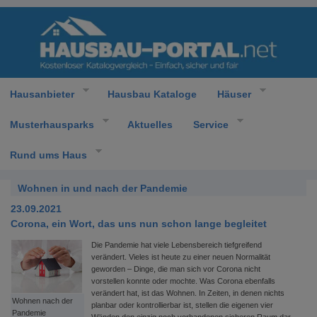
Hausanbieter
Hausbau Kataloge
Häuser
Musterhausparks
Aktuelles
Service
Rund ums Haus
Wohnen in und nach der Pandemie
23.09.2021
Corona, ein Wort, das uns nun schon lange begleitet
Die Pandemie hat viele Lebensbereich tiefgreifend
verändert. Vieles ist heute zu einer neuen Normalität
geworden – Dinge, die man sich vor Corona nicht
vorstellen konnte oder mochte. Was Corona ebenfalls
verändert hat, ist das Wohnen. In Zeiten, in denen nichts
Wohnen nach der
planbar oder kontrollierbar ist, stellen die eigenen vier
Pandemie