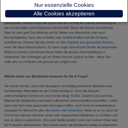
Nur essenzielle Cookies
In der Bauphase beziehungsweise bereits in der Planungsphase tragen Sie als
Alle Cookies akzeptieren
Bauherr maßgeblich zur komfortablen Ausgestaltung von Schlafzimmer und
Kinderzimmer bei. Denn nicht nur die Lage der Räume zu Straßen oder anderen
Lärmquellen, sondern auch die Größe und der Schnitt der Räume sind wichtig für
den komfortablen und erholsamen Nachtschlaf. Bieten die Räume ausreichend
Platz für eine gute Durchlüftung und für Betten aus Massivholz oder auch
Boxspringbetten, kann dies erheblich das Schlafverhalten und die Erholung
beeinflussen. Denken Sie also immer an
alle Aspekte des gesunden Schlafs
,
wenn Sie diese Räume planen. Es kann sogar sinnvoll sein bereits die passenden
Möbel zu kennen und anhand deren Maße die genaue Raumaufteilung zu
bestimmen. Wir verbringen gut ein Drittel unseres Lebens im Bett - diese Zeit
sollte also so erholsam und gesund wie möglich sein.
Welche Arten von Bettdecken kommen für Sie in Frage?
Sie wissen bereits, dass eine ökologisch nachhaltig produzierte Bettdecke aus
hochwertigen Materialien für den Schlaf wichtig ist. Doch die Auswahl
unterschiedlicher Decken ist noch immer riesig. Größe, Gewicht und auch das
Material der Bettdecken sind dabei vollkommen unterschiedlich beschaffen. Leider
kann man hier keine pauschalen Aussagen treffen, auch wenn es beispielsweise
Lösungen für Menschen gibt, die
nachts viel schwitzen
. Meist ist es so, dass wir
erst lernen müssen mit einer neuen oder ungewohnten Bettdecke zu schlafen und
uns an diese zu gewöhnen. Dies wird häufig deutlich, wenn wir in einem Hotel oder
bei Freunden übernachten. Dort kommt einem die Bettdecke häufig so ungewohnt