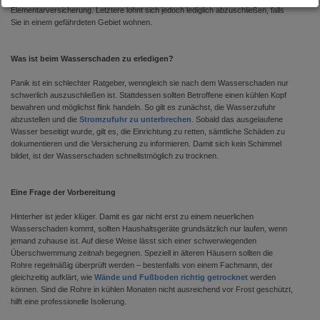
Elementarversicherung. Letztere lohnt sich jedoch lediglich abzuschließen, falls
Sie in einem gefährdeten Gebiet wohnen.
Was ist beim Wasserschaden zu erledigen?
Panik ist ein schlechter Ratgeber, wenngleich sie nach dem Wasserschaden nur
schwerlich auszuschließen ist. Stattdessen sollten Betroffene einen kühlen Kopf
bewahren und möglichst flink handeln. So gilt es zunächst, die Wasserzufuhr
abzustellen und die
Stromzufuhr zu unterbrechen
. Sobald das ausgelaufene
Wasser beseitigt wurde, gilt es, die Einrichtung zu retten, sämtliche Schäden zu
dokumentieren und die Versicherung zu informieren. Damit sich kein Schimmel
bildet, ist der Wasserschaden schnellstmöglich zu trocknen.
Eine Frage der Vorbereitung
Hinterher ist jeder klüger. Damit es gar nicht erst zu einem neuerlichen
Wasserschaden kommt, sollten Haushaltsgeräte grundsätzlich nur laufen, wenn
jemand zuhause ist. Auf diese Weise lässt sich einer schwerwiegenden
Überschwemmung zeitnah begegnen. Speziell in älteren Häusern sollten die
Rohre regelmäßig überprüft werden – bestenfalls von einem Fachmann, der
gleichzeitig aufklärt, wie
Wände und Fußboden richtig getrocknet
werden
können. Sind die Rohre in kühlen Monaten nicht ausreichend vor Frost geschützt,
hilft eine professionelle Isolierung.