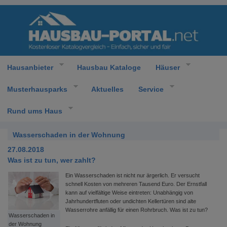
Hausanbieter
Hausbau Kataloge
Häuser
Musterhausparks
Aktuelles
Service
Rund ums Haus
Wasserschaden in der Wohnung
27.08.2018
Was ist zu tun, wer zahlt?
Ein Wasserschaden ist nicht nur ärgerlich. Er versucht
schnell Kosten von mehreren Tausend Euro. Der Ernstfall
kann auf vielfältige Weise eintreten: Unabhängig von
Jahrhundertfluten oder undichten Kellertüren sind alte
Wasserrohre anfällig für einen Rohrbruch. Was ist zu tun?
Wasserschaden in
der Wohnung