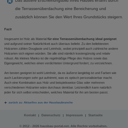
Das äußere Erscheinungsbild Ihres Hauses erfährt durch
die Terrassenüberdachung eine Bereicherung und
zusätzlich können Sie den Wert Ihres Grundstücks steigern.
Fazit
Insgesamt ist Holz als Material
für eine Terrassenüberdachung ideal geeignet
und aufgrund seiner Natürlichkeit auch überaus beliebt. Zu den beliebtesten
Holzarten zählen Douglasie und Leimholz, wobei prinzipiell auch zahlreiche andere
Holzarten sich eignen würden. Sie alle sind nämlich kostengünstig und relativ
robust. Als kleines Manko ist die regelmäßige Pflege des Holzes sowie das
Eigengewicht, welches einen verdichteten Untergrund fordert, zu verzeichnen.
Am besten geeignet ist wohl Leimholz, da es äußerst langlebig ist und Farben wie
auch Lackierungen sehr gut aufnimmt, was es optisch personalisierbar macht.
Auch eine Kombination aus Holz und beispielsweise Glas oder mehreren
verschiedenen Holzarten wäre durchaus denkbar. Letztendlich kann natürlich
jeder für sich selbst entscheiden, welches Material für ihn am besten passt.
zurück zu: Aktuelles aus der Hausbaubranche
Kontakt
Datenschutz
Impressum
Startseite
|
|
|
© 2012 - 2026 hausbau-portal.net. Alle Rechte vorbehalten.