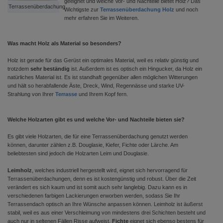
geeignet und welche Vor- und Nachteile bietet Holz? Das
Terrassenüberdachung
Wichtigste zur
Terrassenüberdachung Holz
und noch
mehr erfahren Sie im Weiteren.
Was macht Holz als Material so besonders?
Holz ist gerade für das Gerüst ein optimales Material, weil es relativ günstig und
trotzdem
sehr beständig
ist. Außerdem ist es optisch ein Hingucker, da Holz ein
natürliches Material ist. Es ist standhaft gegenüber allen möglichen Witterungen
und hält so herabfallende Äste, Dreck, Wind, Regennässe und starke UV-
Strahlung von Ihrer
Terrasse
und Ihrem Kopf fern.
Welche Holzarten gibt es und welche Vor- und Nachteile bieten sie?
Es gibt viele Holzarten, die für eine Terrassenüberdachung genutzt werden
können, darunter zählen z.B. Douglasie, Kiefer, Fichte oder Lärche. Am
beliebtesten sind jedoch die Holzarten Leim und Douglasie.
Leimholz
, welches industriell hergestellt wird, eignet sich hervorragend für
Terrassenüberdachungen, denn es ist kostengünstig und robust. Über die Zeit
verändert es sich kaum und ist somit auch sehr langlebig. Dazu kann es in
verschiedenen farbigen Lackierungen erworben werden, sodass Sie Ihr
Terrassendach optisch an Ihre Wünsche anpassen können. Leimholz ist äußerst
stabil, weil es aus einer Verschleimung von mindestens drei Schichten besteht und
auch nur in seltenen Fällen Risse aufweist.
Fichte
eignet sich ebenso bestens für