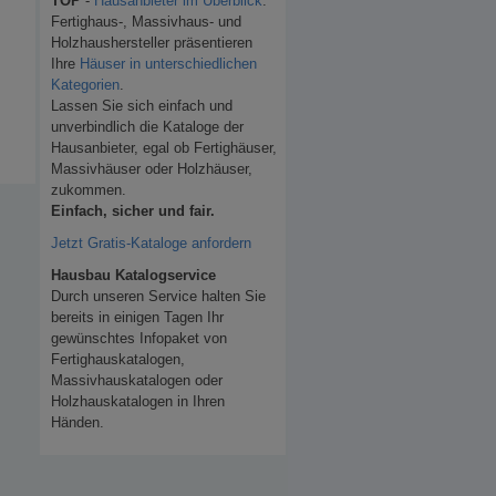
TOP
-
Hausanbieter im Überblick
.
Fertighaus-, Massivhaus- und
Holzhaushersteller präsentieren
Ihre
Häuser in unterschiedlichen
Kategorien
.
Lassen Sie sich einfach und
unverbindlich die Kataloge der
Hausanbieter, egal ob Fertighäuser,
Massivhäuser oder Holzhäuser,
zukommen.
Einfach, sicher und fair.
Jetzt Gratis-Kataloge anfordern
Hausbau Katalogservice
Durch unseren Service halten Sie
bereits in einigen Tagen Ihr
gewünschtes Infopaket von
Fertighauskatalogen,
Massivhauskatalogen oder
Holzhauskatalogen in Ihren
Händen.