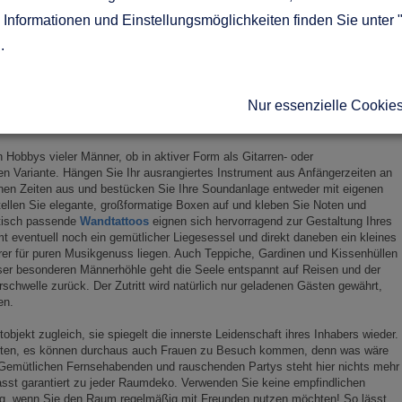
icht fehlen darf. Im PokerStars Casino Leitfaden erfahren Sie auch, wie Sie
Informationen und Einstellungsmöglichkeiten finden Sie unter 
ben, um sich selbst und Ihren Kumpels unvergleichlich spannende Stunden
 obligatorischen Bar ein paar Martinigläser bereitzustellen inklusive des
g
.
hte High-Tech-Gadgets
aus den Filmen gehören auf jeden Fall dazu,
Internet. Oder stehen Sie mehr auf Altstar Sylvester Stallone? Zu ihm gehört
sser, welches sich als prunkvolles Dekostück an der Wand präsentiert.
Nur essenzielle Cookie
paar Boxhandschuhe und andere Boxutensilien platzieren. Wenn sie dann
res Lieblingshelden besorgen können, ist die Ausstattung bereits perfekt!
Hobbys vieler Männer, ob in aktiver Form als Gitarren- oder
en Variante. Hängen Sie Ihr ausrangiertes Instrument aus Anfängerzeiten an
nen Zeiten aus und bestücken Sie Ihre Soundanlage entweder mit eigenen
tellen Sie elegante, großformatige Boxen auf und kleben Sie Noten und
tisch passende
Wandtattoos
eignen sich hervorragend zur Gestaltung Ihres
 eventuell noch ein gemütlicher Liegesessel und direkt daneben ein kleines
er für puren Musikgenuss liegen. Auch Teppiche, Gardinen und Kissenhüllen
eser besonderen Männerhöhle geht die Seele entspannt auf Reisen und der
ürschwelle zurück. Der Zutritt wird natürlich nur geladenen Gästen gewährt,
en.
bjekt zugleich, sie spiegelt die innerste Leidenschaft ihres Inhabers wieder.
ehalten, es können durchaus auch Frauen zu Besuch kommen, denn was wäre
 Gemütlichen Fernsehabenden und rauschenden Partys steht hier nichts mehr
sst garantiert zu jeder Raumdeko. Verwenden Sie keine empfindlichen
ug, wenn Sie den Raum regelmäßig mit Freunden nutzen möchten! So lässt