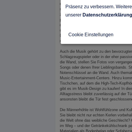
ein derartiges Möbelstück im 007-Zimmer n
Präsenz zu verbessern. Weitere 
mit Ihrem neuen Spieltisch umzugehen ha
zu bereiten. Denken Sie auch daran, an der
unserer
Datenschutzerklärun
passenden Getränks. Ein paar
nachgemac
derartige Devotionalien gibt es zuhauf im 
ohne Frage sein martialisches Sägezahnme
Cookie Einstellungen
Daneben noch Pfeil und Bogen sowie ein 
noch einen lebensgroßen Pappaufsteller Ih
Auch die Musik gehört zu den bevorzugten 
Schlagzeugspieler oder in der eher passiv
die Wand, stellen Sie Fotos von vergange
Songs oder denen Ihrer Lieblingsbands. S
Notenschlüssel an die Wand. Auch thema
Music-Entertainment-Centers. Hinzu kommt
Tischchen, auf dem die High-Tech-Kopfhör
gibt es im Musik-Design zu kaufen! In di
Alltagsstress bleibt zuverlässig auf der T
ansonsten bleibt die Tür fest geschlossen
Die Männerhöhle ist Wohlfühlzone und Kulto
Sie bleibt nicht nur echten Kerlen vorb
die Welt ohne das weibliche Geschlecht?
im Weg – und der Getränkekühlschrank pa
Materialien als Bodenbelag oder Sofabez