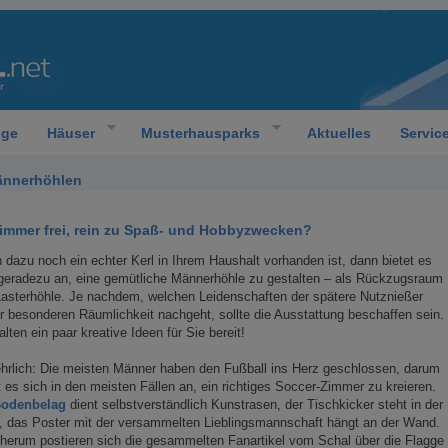
oge
Häuser
Musterhausparks
Aktuelles
Servic
ännerhöhlen
Zimmer frei, rein zu Spaß- und Hobbyzwecken?
dazu noch ein echter Kerl in Ihrem Haushalt vorhanden ist, dann bietet es
geradezu an, eine gemütliche Männerhöhle zu gestalten – als Rückzugsraum
asterhöhle. Je nachdem, welchen Leidenschaften der spätere Nutznießer
r besonderen Räumlichkeit nachgeht, sollte die Ausstattung beschaffen sein.
alten ein paar kreative Ideen für Sie bereit!
hrlich: Die meisten Männer haben den Fußball ins Herz geschlossen, darum
t es sich in den meisten Fällen an, ein richtiges Soccer-Zimmer zu kreieren.
odenbelag
dient selbstverständlich Kunstrasen, der Tischkicker steht in der
 das Poster mit der versammelten Lieblingsmannschaft hängt an der Wand.
erum postieren sich die gesammelten Fanartikel vom Schal über die Flagge