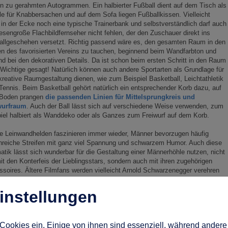
in zu gerahmten Autogrammen. Ein halbierter Fußball dient auf dem Tisch als
e für Knabbersachen und auf dem Sofa liegen Fußballkissen. Vielleicht
 in der Ecke noch eine typische Trainerbank und selbstverständlich darf auch
iesengroße Flachbildfernseher nicht fehlen, der den Zuschauer direkt ins
allgeschehen versetzt. Richtig passend wäre es, den gesamten Raum in den
n des favorisierten Vereins zu tauchen, beginnend beim Wandfarbton und
d bei den dekorativen Details. Da ist schon beim ersten Schritt in den Raum
 Wichtige gesagt! Natürlich können auch andere Sportarten als Grundlage für
kreative Raumgestaltung dienen, wie zum Beispiel Basketball, Leichtathletik
Tennis. Beim Basketball gehört natürlich ein entsprechender Korb dazu, auf
Boden prangen
die passenden Linien für Mittelsprungkreis und
wurfraum
. Auch der Ball lässt sich auf verschiedene Weise verwenden, zum
iel halbiert als Wanddeko oder als Ganzes zum Freiwurf auf dem Korb.
e Leinwandhelden faszinieren immer wieder, Männer bevorzugen häufig
nreiche Streifen mit ganz viel Spannung und schwarzem Humor. Auch diese
tik lässt sich wunderbar für die Gestaltung einer Männerhöhle nutzen, nicht
it den Konterfeis der Lieblingsstars, sondern auch mit ihren zugehörigen
soires. Ältere Filmfans werden vielleicht Arnold Schwarzenegger verehren
ern mal eine Zigarre schmauchen, so wie er. An der Wand hängt eine Replik
ilmen und ganz ohne Frage hängen noch ein paar nostalgische Kinoplakate
instellungen
ichen Altersklassen, der smarte Agent lässt sich liebend gern im Casino
Cookies ein. Einige von ihnen sind essenziell, während andere 
rat lässt er sich auch in einigen Teilen am Blackjacktisch nieder, weshalb