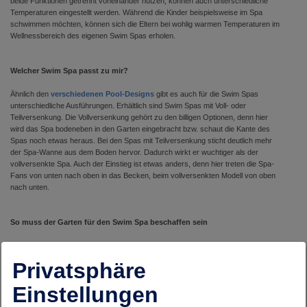
beide Funktionen getrennt voneinander nutzen, können auch unterschiedliche
Temperaturen eingestellt werden. Während die Kinder beispielsweise im Spa
schwimmen möchten, können sich die Eltern bei wohlig warmen Temperaturen im
Wellnessbereich des eigenen Swim Spas erholen.
Welcher Swim Spa passt zu mir?
Ähnlich den
verschiedenen Pool-Designs
gibt es auch für die Swim Spas
unterschiedliche Ausführungen. Erhältlich sind Swim Spas mit Voll- oder
Teilversenkung. Die Vollversenkung gehört zu den billigen Optionen, denn hier
wird das Spa bodeneben in den Garten eingebracht bzw. schaut die Kante des
Spas noch etwas heraus. Bei den Spas mit Teilversenkung sticht deutlich mehr
der Spa-Wanne aus dem Boden hervor. Dadurch wirkt er wuchtiger als der
vollversenkte Spa. Auch der Einstieg ist etwas anders, denn hier treten die Spa-
Fans von unten nach oben in das Becken, beim vollversenkten Modell von oben
nach unten.
So muss der Garten für den Swim Spa beschaffen sein
Wer sich den
Traum vom Pool
oder Swim Spa im Garten erfüllen möchte, sollte
vor allem auf die Größe, den Untergrund und andere Erfordernisse achten.
Privatsphäre
Unabhängig von der Größe sollte ein Swim Spa beispielsweise immer ca. 60 cm
Abstand zu anderen Objekten oder der Hauswand haben. Diesen Platz gilt es
Einstellungen
vorher genau auszumessen, da sich der Swim Spa aufgrund der Größe im
Gegensatz zu einem kleineren Whirlpool nachträglich nicht mehr verschieben