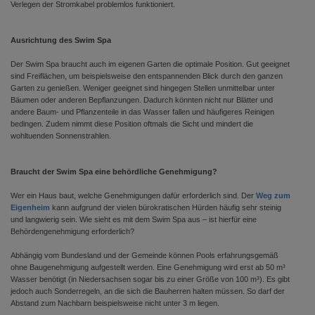
Verlegen der Stromkabel problemlos funktioniert.
Ausrichtung des Swim Spa
Der Swim Spa braucht auch im eigenen Garten die optimale Position. Gut geeignet
sind Freiflächen, um beispielsweise den entspannenden Blick durch den ganzen
Garten zu genießen. Weniger geeignet sind hingegen Stellen unmittelbar unter
Bäumen oder anderen Bepflanzungen. Dadurch könnten nicht nur Blätter und
andere Baum- und Pflanzenteile in das Wasser fallen und häufigeres Reinigen
bedingen. Zudem nimmt diese Position oftmals die Sicht und mindert die
wohltuenden Sonnenstrahlen.
Braucht der Swim Spa eine behördliche Genehmigung?
Wer ein Haus baut, welche Genehmigungen dafür erforderlich sind. Der
Weg zum
Eigenheim
kann aufgrund der vielen bürokratischen Hürden häufig sehr steinig
und langwierig sein. Wie sieht es mit dem Swim Spa aus – ist hierfür eine
Behördengenehmigung erforderlich?
Abhängig vom Bundesland und der Gemeinde können Pools erfahrungsgemäß
ohne Baugenehmigung aufgestellt werden. Eine Genehmigung wird erst ab 50 m³
Wasser benötigt (in Niedersachsen sogar bis zu einer Größe von 100 m³). Es gibt
jedoch auch Sonderregeln, an die sich die Bauherren halten müssen. So darf der
Abstand zum Nachbarn beispielsweise nicht unter 3 m liegen.