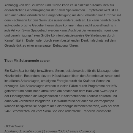
Abhängig von der Bauweise und Größe kann es in einzelnen Kommunen zur
erforderlichen Genehmigung für den Swim Spa kommen. Empfehlenswert ist es,
sich auch ohne erforderliche Baugenehmigung mit den Behörden vor Ort bzw. mit
dem Fachmann für den Swim Spa auseinanderzusetzen. Es kann nämlich durch
individuelle örtliche Gegebenheiten dazu kommen, dass nicht überall und nicht
jede Art von Swim Spa gebaut werden kann. Auch bei der vermeintlich geringen
und genehmigungsfreien Größe könnten beispielsweise Gefährdungen durch
Kampfmittel im Boden oder durch einen bestehenden Denkmalschutz auf dem
Grundstück zu einer untersagten Bebauung führen.
Tipp: Mit Solarenergie sparen
Ein Swim Spa benötigt fortwährend Strom, beispielsweise für die Massage- oder
Heizfunktion. Besonders clevere Häuslebauer lösen den Strombedarf smart und
installieren Solaranlagen, um eigene Energie durch die Kraft der Sonne zu
erzeugen. Die Solaranlagen werden in vielen Fällen durch Programme der KfW
gefördert und damit noch attraktiver. Am besten vor dem Bau vom Swim Spa in
der Planungsphase die Möglichkeiten für solarbetriebene Technik eruieren und
dann von vornherein integrieren. Ein Wärmetauscher oder die Wärmepumpe
können beispielsweise bequem mit Solarenergie betrieben werden, was bei dem
24/7 Stromverbrauch vom Swim Spa eine ordentliche Ersparnis ausmacht.
Bildnachweis:
Abbildung 1: pixabay.com @ sgveng (CC0 Creative Commons)