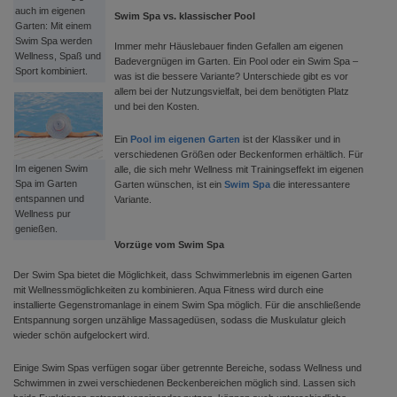
auch im eigenen
Swim Spa vs. klassischer Pool
Garten: Mit einem
Swim Spa werden
Immer mehr Häuslebauer finden Gefallen am eigenen
Wellness, Spaß und
Badevergnügen im Garten. Ein Pool oder ein Swim Spa –
Sport kombiniert.
was ist die bessere Variante? Unterschiede gibt es vor
allem bei der Nutzungsvielfalt, bei dem benötigten Platz
und bei den Kosten.
Ein
Pool im eigenen Garten
ist der Klassiker und in
verschiedenen Größen oder Beckenformen erhältlich. Für
Im eigenen Swim
alle, die sich mehr Wellness mit Trainingseffekt im eigenen
Spa im Garten
Garten wünschen, ist ein
Swim Spa
die interessantere
entspannen und
Variante.
Wellness pur
genießen.
Vorzüge vom Swim Spa
Der Swim Spa bietet die Möglichkeit, dass Schwimmerlebnis im eigenen Garten
mit Wellnessmöglichkeiten zu kombinieren. Aqua Fitness wird durch eine
installierte Gegenstromanlage in einem Swim Spa möglich. Für die anschließende
Entspannung sorgen unzählige Massagedüsen, sodass die Muskulatur gleich
wieder schön aufgelockert wird.
Einige Swim Spas verfügen sogar über getrennte Bereiche, sodass Wellness und
Schwimmen in zwei verschiedenen Beckenbereichen möglich sind. Lassen sich