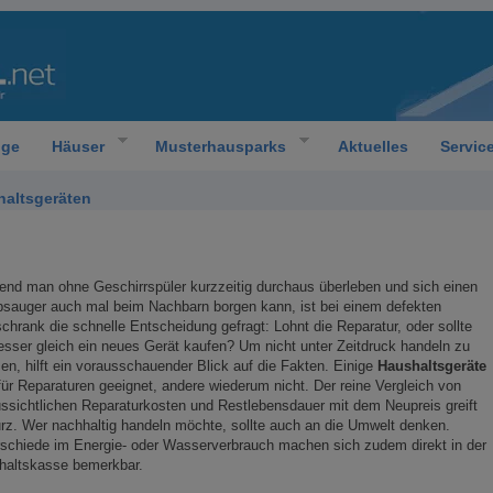
oge
Häuser
Musterhausparks
Aktuelles
Servic
haltsgeräten
nd man ohne Geschirrspüler kurzzeitig durchaus überleben und sich einen
sauger auch mal beim Nachbarn borgen kann, ist bei einem defekten
chrank die schnelle Entscheidung gefragt: Lohnt die Reparatur, oder sollte
esser gleich ein neues Gerät kaufen? Um nicht unter Zeitdruck handeln zu
n, hilft ein vorausschauender Blick auf die Fakten. Einige
Haushaltsgeräte
für Reparaturen geeignet, andere wiederum nicht. Der reine Vergleich von
ssichtlichen Reparaturkosten und Restlebensdauer mit dem Neupreis greift
rz. Wer nachhaltig handeln möchte, sollte auch an die Umwelt denken.
schiede im Energie- oder Wasserverbrauch machen sich zudem direkt in der
haltskasse bemerkbar.