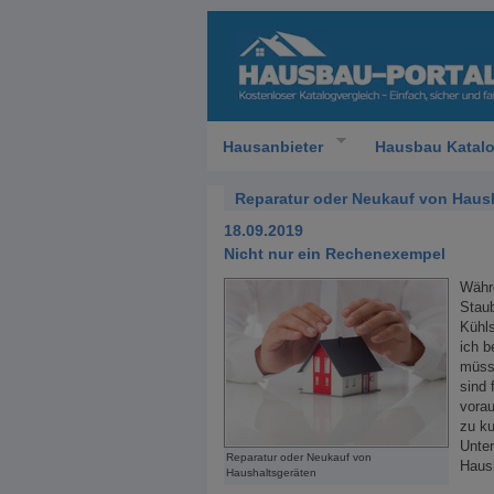
Hausanbieter
Hausbau Katal
Reparatur oder Neukauf von Haus
18.09.2019
Nicht nur ein Rechenexempel
Währe
Staub
Kühls
ich b
müsse
sind 
vorau
zu ku
Unter
Reparatur oder Neukauf von
Haus
Haushaltsgeräten