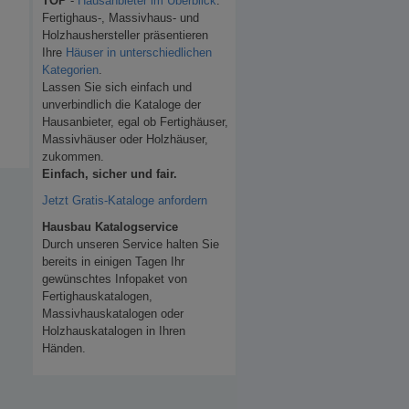
TOP
-
Hausanbieter im Überblick
.
Fertighaus-, Massivhaus- und
Holzhaushersteller präsentieren
Ihre
Häuser in unterschiedlichen
Kategorien
.
Lassen Sie sich einfach und
unverbindlich die Kataloge der
Hausanbieter, egal ob Fertighäuser,
Massivhäuser oder Holzhäuser,
zukommen.
Einfach, sicher und fair.
Jetzt Gratis-Kataloge anfordern
Hausbau Katalogservice
Durch unseren Service halten Sie
bereits in einigen Tagen Ihr
gewünschtes Infopaket von
Fertighauskatalogen,
Massivhauskatalogen oder
Holzhauskatalogen in Ihren
Händen.