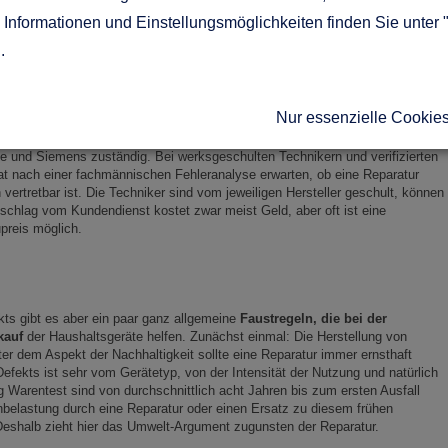
t so konstruiert, dass statt einer Reparatur einzelner Bauteile ganze
Informationen und Einstellungsmöglichkeiten finden Sie unter 
erden müssen. Das verteuert die Behebung eines Defekts aber nicht
ht konstante Preise haben, steigen Lohnkosten vergleichsweise schnell. Da
g
.
onteur-Stunde, zumal beim geflickten Gerät das Risiko eines weiteren
ößer ist als bei einem neuen Ersatzteil.
Nur essenzielle Cookie
n Kundenservice auf spezialisierte Anbieter ausgelagert. Ein Unternehmen
er. In München ist beispielsweise der
Elha Service Kundendienst
für
le und Siemens zuständig. Bei werksgeschulten Technikern und verifizierten
Rat nach einer fachmännischen Fehleranalyse erwarten, ob eine Reparatur
vertretbar ist. Die Techniker sind vom jeweiligen Hersteller geschult, können
schlag vom Kundendienst kostet zwar meist Geld, aber oft ist eine
preis möglich.
ts gibt es aber ein paar ganz allgemeine
Faustregeln, die bei der
kauf
der Haushaltsgeräte helfen. Zunächst einmal: Die Herstellung von
er dem Aspekt der Nachhaltigkeit sollte eine Reparatur immer ernsthaft
Defekts ist sehr vom Gerätetyp, von der Intensität der Nutzung und natürlich
g Warentest sind von durchschnittlich acht Jahren bis zum ersten Ausfall
belastung durch eine Reparatur oder einen Ersatz zu diesem frühen
 Deshalb zieht hier das Umwelt-Argument zugunsten der Reparatur.