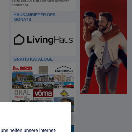
Bis zu 150.000 € zu besonders attraktiven
Konditionen
HAUSANBIETER DES
MONATS
GRATIS KATALOGE
HDA
uns helfen unsere Internet-