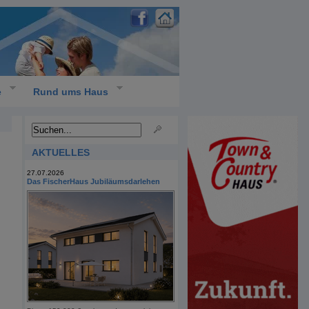
e
Rund ums Haus
AKTUELLES
27.07.2026
Das FischerHaus Jubiläumsdarlehen