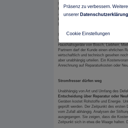
herantrauen. Neuere Geräte sind ohnehin of
Präsenz zu verbessern. Weitere 
Komponenten oder Baugruppen getauscht w
zwingend. Während Elektronikbauteile rec
unserer
Datenschutzerklärun
kommt ein Austausch günstiger als eine M
Defekts und damit kürzerer Lebensdauer gr
Cookie Einstellungen
In vielen Städten haben große Marken ihre
vertritt dabei meist auch mehrere Herstell
Haushaltsgeräte von Bosch, Liebherr, Mie
Partnern darf der Kunde einen ehrlichen 
wirtschaftlich und technisch gesehen noch 
aber unabhängig urteilen. Ein Kostenvoran
Anrechnung auf Reparaturkosten oder Neu
Stromfresser dürfen weg
Unabhängig von Art und Umfang des Defek
Entscheidung über Reparatur oder Neu
Geräten kostet Rohstoffe und Energie. Unt
geprüft werden. Der Zeitpunkt des ersten 
vom Zufall abhängig. Analysen der Stiftun
ausgegangen. Sie zeigen, dass die Kosten
Zeitpunkt sich in etwa die Waage halten.