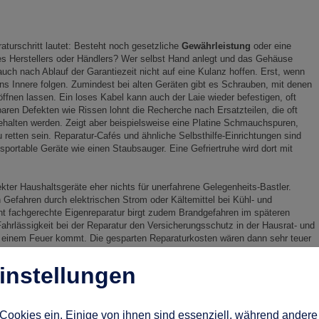
aturschritt lautet: Besteht noch gesetzliche
Gewährleistung
oder eine
s Herstellers oder Händlers? Wer selbst Hand anlegt und das Gehäuse
auch nach Ablauf der Garantiezeit nicht auf eine Kulanz hoffen. Erst, wenn
 ins Innere folgen. Zumindest bei alten Geräten gibt es Schrauben, mit denen
fnen lassen. Ein loses Kabel kann auch der Laie wieder befestigen, oft
aren Defekten wie Rissen lohnt die Recherche nach Ersatzteilen, die oft
gehalten werden. Zeigt aber beispielsweise eine Platine Schmauchspuren,
zu retten sein. Reparatur-Cafés und ähnliche Selbsthilfe-Einrichtungen sind
ansportable Geräte wie einen Staubsauger. Eine Gefriertruhe wird dort mit
ekter Haushaltsgeräte eher nichts für unerfahrene Gelegenheits-Bastler.
Gefahren durch elektrischen Strom oder Kältemittel bei Kühl- und
cht fachgerechte Eigenreparatur birgt zudem Brandgefahren im späteren
ahrlässigkeit bei der Reparatur den Versicherungsschutz in der Hausrat- und
einem Feuer kommt. Die gesparten Reparaturkosten wären dann sehr teuer
instellungen
Cookies ein. Einige von ihnen sind essenziell, während andere 
ssere Wahl - nicht nur für diejenigen, die sich an Technik nicht