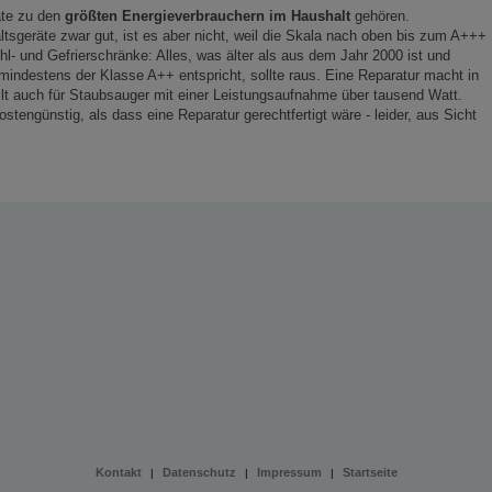
äte zu den
größten Energieverbrauchern im Haushalt
gehören.
ltsgeräte zwar gut, ist es aber nicht, weil die Skala nach oben bis zum A+++
Kühl- und Gefrierschränke: Alles, was älter als aus dem Jahr 2000 ist und
mindestens der Klasse A++ entspricht, sollte raus. Eine Reparatur macht in
ilt auch für Staubsauger mit einer Leistungsaufnahme über tausend Watt.
stengünstig, als dass eine Reparatur gerechtfertigt wäre - leider, aus Sicht
Kontakt
Datenschutz
Impressum
Startseite
|
|
|