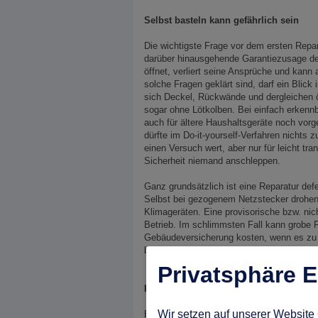
Selbst basteln kann gefährlich sein
Die wichtigste Frage vor dem ersten Repar
darüber hinausgehende Garantiezusage de
öffnet, verliert seine Ansprüche und kann 
solche Fragen geklärt sind, darf ein Blick
sich Deckel, Rückwände und dergleichen öf
sogar ohne Lötkolben. Bei einfach erkennb
auch für ältere Haushaltsgeräte noch vor
dürfte im Do-it-yourself-Verfahren nichts 
einen Versuch wert, aber nur für leicht tr
Sicherheit niemand anschleppen.
Ganz grundsätzlich ist eine Reparatur def
Selbst bei gezogenem Netzstecker drohen 
Klimageräten. Eine provisorische bzw. ni
Betrieb. Im schlimmsten Fall kann grobe F
Gebäudeversicherung kosten, wenn es zu 
bezahlt.
Privatsphäre E
Kundendienst für viele Marken
Wir setzen auf unserer Website 
Ein Werkskundendienst ist manchmal die be