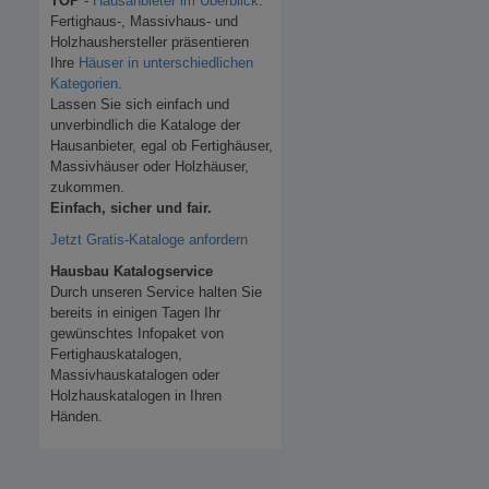
TOP
-
Hausanbieter im Überblick
.
Fertighaus-, Massivhaus- und
Holzhaushersteller präsentieren
Ihre
Häuser in unterschiedlichen
Kategorien
.
Lassen Sie sich einfach und
unverbindlich die Kataloge der
Hausanbieter, egal ob Fertighäuser,
Massivhäuser oder Holzhäuser,
zukommen.
Einfach, sicher und fair.
Jetzt Gratis-Kataloge anfordern
Hausbau Katalogservice
Durch unseren Service halten Sie
bereits in einigen Tagen Ihr
gewünschtes Infopaket von
Fertighauskatalogen,
Massivhauskatalogen oder
Holzhauskatalogen in Ihren
Händen.