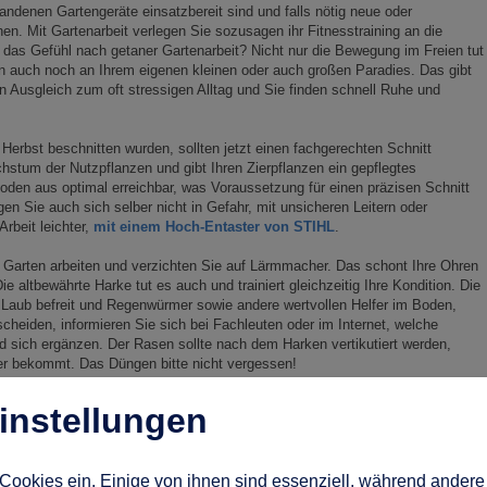
ndenen Gartengeräte einsatzbereit sind und falls nötig neue oder
en. Mit Gartenarbeit verlegen Sie sozusagen ihr Fitnesstraining an die
s das Gefühl nach getaner Gartenarbeit? Nicht nur die Bewegung im Freien tut
en auch noch an Ihrem eigenen kleinen oder auch großen Paradies. Das gibt
Ausgleich zum oft stressigen Alltag und Sie finden schnell Ruhe und
 Herbst beschnitten wurden, sollten jetzt einen fachgerechten Schnitt
tum der Nutzpflanzen und gibt Ihren Zierpflanzen ein gepflegtes
oden aus optimal erreichbar, was Voraussetzung für einen präzisen Schnitt
en Sie auch sich selber nicht in Gefahr, mit unsicheren Leitern oder
rbeit leichter,
mit einem Hoch-Entaster von STIHL
.
m Garten arbeiten und verzichten Sie auf Lärmmacher. Das schont Ihre Ohren
e altbewährte Harke tut es auch und trainiert gleichzeitig Ihre Kondition. Die
Laub befreit und Regenwürmer sowie andere wertvollen Helfer im Boden,
scheiden, informieren Sie sich bei Fachleuten oder im Internet, welche
ich ergänzen. Der Rasen sollte nach dem Harken vertikutiert werden,
r bekommt. Das Düngen bitte nicht vergessen!
instellungen
Cookies ein. Einige von ihnen sind essenziell, während andere 