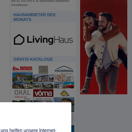
Bis zu 150.000 € zu besonders attraktiven
Konditionen
HAUSANBIETER DES
MONATS
GRATIS KATALOGE
HDA
uns helfen unsere Internet-