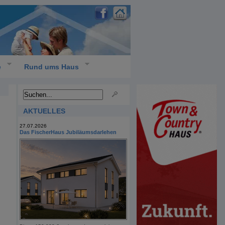
e
Rund ums Haus
AKTUELLES
27.07.2026
Das FischerHaus Jubiläumsdarlehen