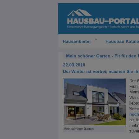
Hausanbieter
Hausbau Katal
Mein schöner Garten - Fit für den 
22.03.2018
Der Winter ist vorbei, machen Sie ih
Der W
Frühl
Mensc
Wände
liebe
Somm
noch
bis A
mehr 
Mein schöner Garten
zuve