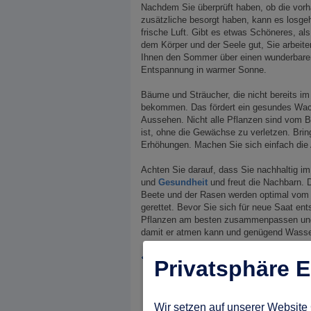
Nachdem Sie überprüft haben, ob die vorha
zusätzliche besorgt haben, kann es losgeh
frische Luft. Gibt es etwas Schöneres, al
dem Körper und der Seele gut, Sie arbeit
Ihnen den Sommer über einen wunderbaren 
Entspannung in warmer Sonne.
Bäume und Sträucher, die nicht bereits im
bekommen. Das fördert ein gesundes Wachs
Aussehen. Nicht alle Pflanzen sind vom B
ist, ohne die Gewächse zu verletzen. Bring
Erhöhungen. Machen Sie sich einfach die A
Achten Sie darauf, dass Sie nachhaltig i
und
Gesundheit
und freut die Nachbarn. Di
Beete und der Rasen werden optimal vom 
gerettet. Bevor Sie sich für neue Saat ent
Pflanzen am besten zusammenpassen und s
damit er atmen kann und genügend Wasse
zurück zu: Aktuelles aus der Hausbaubranche
Privatsphäre E
Wir setzen auf unserer Website 