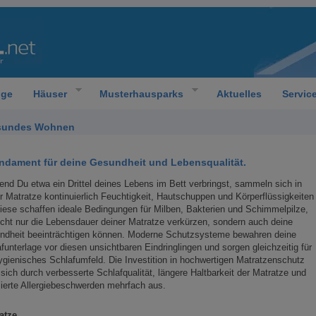
oge
Häuser
Musterhausparks
Aktuelles
Servic
esundes Wohnen
undament für deine Gesundheit und Lebensqualität.
nd Du etwa ein Drittel deines Lebens im Bett verbringst, sammeln sich in
r Matratze kontinuierlich Feuchtigkeit, Hautschuppen und Körperflüssigkeiten
iese schaffen ideale Bedingungen für Milben, Bakterien und Schimmelpilze,
icht nur die Lebensdauer deiner Matratze verkürzen, sondern auch deine
ndheit beeinträchtigen können. Moderne Schutzsysteme bewahren deine
funterlage vor diesen unsichtbaren Eindringlingen und sorgen gleichzeitig für
ygienisches Schlafumfeld. Die Investition in hochwertigen Matratzenschutz
 sich durch verbesserte Schlafqualität, längere Haltbarkeit der Matratze und
ierte Allergiebeschwerden mehrfach aus.
atze