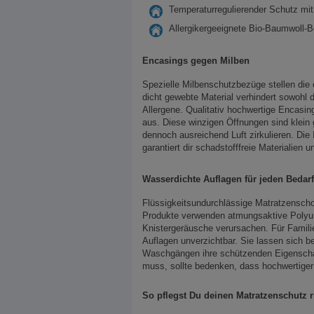
Temperaturregulierender Schutz mi
Allergikergeeignete Bio-Baumwoll
Encasings gegen Milben
Spezielle Milbenschutzbezüge stellen die 
dicht gewebte Material verhindert sowohl 
Allergene. Qualitativ hochwertige Encasi
aus. Diese winzigen Öffnungen sind klein 
dennoch ausreichend Luft zirkulieren. Die 
garantiert dir schadstofffreie Materialie
Wasserdichte Auflagen für jeden Bedarf
Flüssigkeitsundurchlässige Matratzenscho
Produkte verwenden atmungsaktive Polyur
Knistergeräusche verursachen. Für Familie
Auflagen unverzichtbar. Sie lassen sich 
Waschgängen ihre schützenden Eigenscha
muss, sollte bedenken, dass hochwertiger 
So pflegst Du deinen Matratzenschutz r