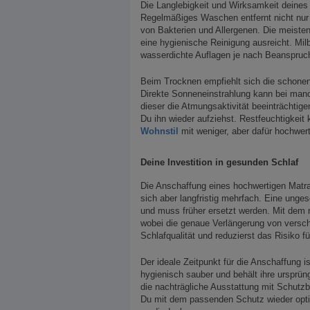
Die Langlebigkeit und Wirksamkeit deines
Regelmäßiges Waschen entfernt nicht nur
von Bakterien und Allergenen. Die meist
eine hygienische Reinigung ausreicht. Mi
wasserdichte Auflagen je nach Beanspruc
Beim Trocknen empfiehlt sich die schonen
Direkte Sonneneinstrahlung kann bei manc
dieser die Atmungsaktivität beeinträchtig
Du ihn wieder aufziehst. Restfeuchtigkei
Wohnstil
mit weniger, aber dafür hochwerti
Deine Investition in gesunden Schlaf
Die Anschaffung eines hochwertigen Matr
sich aber langfristig mehrfach. Eine unges
und muss früher ersetzt werden. Mit dem 
wobei die genaue Verlängerung von verschi
Schlafqualität und reduzierst das Risiko f
Der ideale Zeitpunkt für die Anschaffung i
hygienisch sauber und behält ihre ursprün
die nachträgliche Ausstattung mit Schutz
Du mit dem passenden Schutz wieder opti