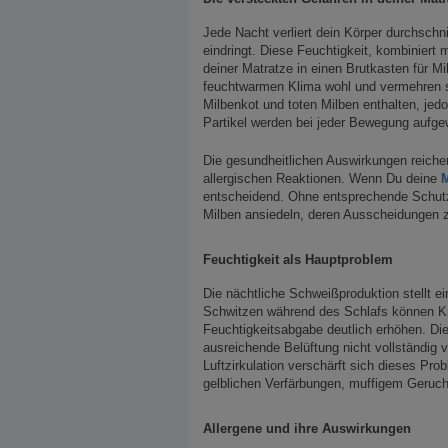
Jede Nacht verliert dein Körper durchschnit
eindringt. Diese Feuchtigkeit, kombiniert
deiner Matratze in einen Brutkasten für 
feuchtwarmen Klima wohl und vermehren si
Milbenkot und toten Milben enthalten, jedo
Partikel werden bei jeder Bewegung aufge
Die gesundheitlichen Auswirkungen reiche
allergischen Reaktionen. Wenn Du deine
M
entscheidend. Ohne entsprechende Schut
Milben ansiedeln, deren Ausscheidungen z
Feuchtigkeit als Hauptproblem
Die nächtliche Schweißproduktion stellt e
Schwitzen während des Schlafs können K
Feuchtigkeitsabgabe deutlich erhöhen. Dies
ausreichende Belüftung nicht vollständig 
Luftzirkulation verschärft sich dieses Pr
gelblichen Verfärbungen, muffigem Geruch
Allergene und ihre Auswirkungen