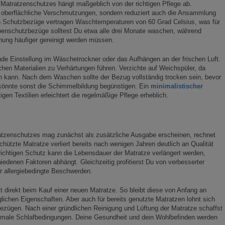
 Matratzenschutzes hängt maßgeblich von der richtigen Pflege ab.
 oberflächliche Verschmutzungen, sondern reduziert auch die Ansammlung
en Schutzbezüge vertragen Waschtemperaturen von 60 Grad Celsius, was für
lbenschutzbezüge solltest Du etwa alle drei Monate waschen, während
hung häufiger gereinigt werden müssen.
de Einstellung im Wäschetrockner oder das Aufhängen an der frischen Luft.
hen Materialien zu Verhärtungen führen. Verzichte auf Weichspüler, da
en kann. Nach dem Waschen sollte der Bezug vollständig trocken sein, bevor
t könnte sonst die Schimmelbildung begünstigen. Ein
minimalistischer
gen Textilien erleichtert die regelmäßige Pflege erheblich.
atzenschutzes mag zunächst als zusätzliche Ausgabe erscheinen, rechnet
chützte Matratze verliert bereits nach wenigen Jahren deutlich an Qualität
richtigen Schutz kann die Lebensdauer der Matratze verlängert werden,
edenen Faktoren abhängt. Gleichzeitig profitierst Du von verbesserter
ür allergiebedingte Beschwerden.
st direkt beim Kauf einer neuen Matratze. So bleibt diese von Anfang an
glichen Eigenschaften. Aber auch für bereits genutzte Matratzen lohnt sich
bezügen. Nach einer gründlichen Reinigung und Lüftung der Matratze schaffst
male Schlafbedingungen. Deine Gesundheit und dein Wohlbefinden werden