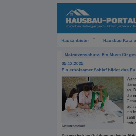
Hausanbieter
Hausbau Katal
Matratzenschutz: Ein Muss für g
05.12.2025
Ein erholsamer Schlaf bildet das F
Währe
deine
an. D
die n
Gesu
Schla
ein h
zahlt
reduz
Matratzenschutz
Die versteckten Gefahren in deiner Matr