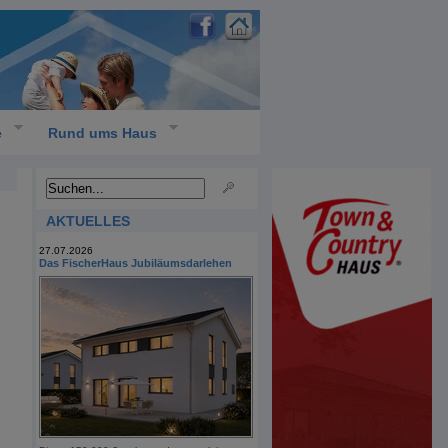
e
Rund ums Haus
AKTUELLES
27.07.2026
Das FischerHaus Jubiläumsdarlehen