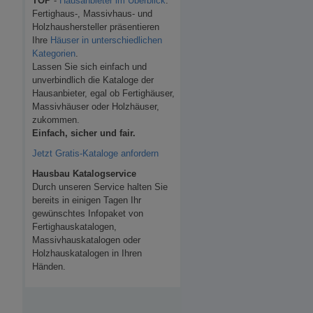
TOP
-
Hausanbieter im Überblick
.
Fertighaus-, Massivhaus- und
Holzhaushersteller präsentieren
Ihre
Häuser in unterschiedlichen
Kategorien
.
Lassen Sie sich einfach und
unverbindlich die Kataloge der
Hausanbieter, egal ob Fertighäuser,
Massivhäuser oder Holzhäuser,
zukommen.
Einfach, sicher und fair.
Jetzt Gratis-Kataloge anfordern
Hausbau Katalogservice
Durch unseren Service halten Sie
bereits in einigen Tagen Ihr
gewünschtes Infopaket von
Fertighauskatalogen,
Massivhauskatalogen oder
Holzhauskatalogen in Ihren
Händen.