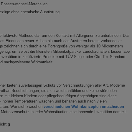
t Phasenwechsel-Materialien
-Bezüge ohne chemische Ausrüstung
effektivste Methode dar, um den Kontakt mit Allergenen zu unterbinden. Das
das Eindringen neuer Milben als auch das Austreten bereits vorhandener
ngs zeichnen sich durch eine Porengröße von weniger als 10 Mikrometern
genug, um selbst die kleinsten Milbenkotpartikel zurückzuhalten, lassen aber
Investition in zertifizierte Produkte mit TÜV-Siegel oder Öko-Tex Standard
n und nachgewiesene Wirksamkeit.
ner bieten zuverlässigen Schutz vor Verschmutzungen aller Art. Moderne
ethan-Beschichtungen, die sich weich anfühlen und keine störenden
n mit kleinen Kindern oder pflegebedürftigen Angehörigen sind diese
bei hohen Temperaturen waschen und behalten auch nach vielen
ften. Wer sich zwischen
verschiedenen Wohnkonzepten entscheiden
Matratzenschutz in jeder Wohnsituation eine lohnende Investition darstellt.
ichtig