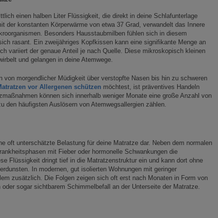
tlich einen halben Liter Flüssigkeit, die direkt in deine Schlafunterlage
 mit der konstanten Körperwärme von etwa 37 Grad, verwandelt das Innere
Mikroorganismen. Besonders Hausstaubmilben fühlen sich in diesem
ch rasant. Ein zweijähriges Kopfkissen kann eine signifikante Menge an
ch variiert der genaue Anteil je nach Quelle. Diese mikroskopisch kleinen
wirbelt und gelangen in deine Atemwege.
n von morgendlicher Müdigkeit über verstopfte Nasen bis hin zu schweren
atratzen vor Allergenen schützen
möchtest, ist präventives Handeln
zmaßnahmen können sich innerhalb weniger Monate eine große Anzahl von
u den häufigsten Auslösern von Atemwegsallergien zählen.
ine oft unterschätzte Belastung für deine Matratze dar. Neben dem normalen
rankheitsphasen mit Fieber oder hormonelle Schwankungen die
e Flüssigkeit dringt tief in die Matratzenstruktur ein und kann dort ohne
verdunsten. In modernen, gut isolierten Wohnungen mit geringer
oblem zusätzlich. Die Folgen zeigen sich oft erst nach Monaten in Form von
 oder sogar sichtbarem Schimmelbefall an der Unterseite der Matratze.