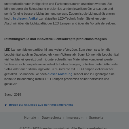
unterschiedlichsten Helligkeiten und Farbtemperaturen erworben werden. Sie
können somit die Beleuchtung problemlos an den jeweiligen Ort anpassen und
somit für eine bessere Lichtstimmung sorgen. Zudem ist die Lichtqualität enorm
hoch.
In diesem Artikel
zur aktuellen LED-Technik finden Sie einen guten
Abschnitt über die Lichtqualität der LED Lampen und über die Vorteile derselben.
Stimmungsvolle und innovative Lichtkonzepte problemlos möglich
LED Lampen bieten darüber hinaus weitere Vorzüge. Zum einen strahlen die
Leuchtmittel auch im Dauerbetrieb kaum Wärme ab. Somit können die Leuchtmittel
viel flexibler eingesetzt und mit unterschiedlichen Materialien kombiniert werden.
So lassen sich beispielsweise indirekte Beleuchtungen, unterleuchtete Betten oder
Sofas oder auch stimmungsvolle Licht-Akzente mit LED-Lampen viel einfacher
gestalten. So können Sie nach
dieser Anleitung
schnell und in Eigenregie eine
indirekte Beleuchtung mittels LED Lampen problemlos selber herstellen und
genießen.
Stand: 2018
zurück zu: Aktuelles aus der Hausbaubranche
Kontakt
Datenschutz
Impressum
Startseite
|
|
|
© 2012 - 2026 hausbau-portal.net. Alle Rechte vorbehalten.