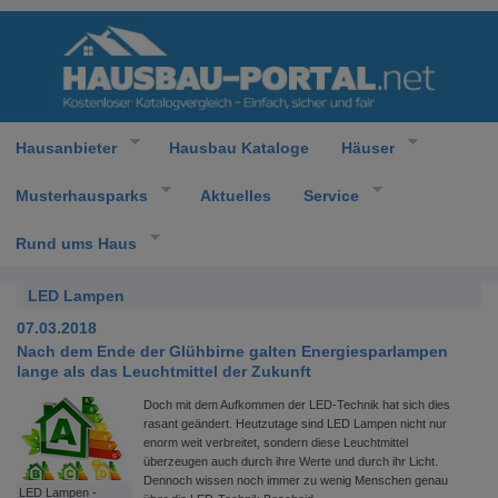
Hausanbieter
Hausbau Kataloge
Häuser
Musterhausparks
Aktuelles
Service
Rund ums Haus
LED Lampen
07.03.2018
Nach dem Ende der Glühbirne galten Energiesparlampen
lange als das Leuchtmittel der Zukunft
Doch mit dem Aufkommen der LED-Technik hat sich dies
rasant geändert. Heutzutage sind LED Lampen nicht nur
enorm weit verbreitet, sondern diese Leuchtmittel
überzeugen auch durch ihre Werte und durch ihr Licht.
Dennoch wissen noch immer zu wenig Menschen genau
LED Lampen -