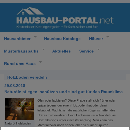
Hausanbieter
Hausbau Kataloge
Häuser
Musterhausparks
Aktuelles
Service
Rund ums Haus
Holzböden veredeln
29.08.2018
Naturöle pflegen, schützen und sind gut für das Raumklima
Ölen oder lackieren? Diese Frage stellt sich früher oder
später jedem, der einen Holzboden hat oder damit
liebäugelt. Wichtig ist, die natürlichen Eigenschaften des
Holzes zu bewahren. Beim Lackieren verschwindet das
Holz allerdings unter einer Versieglung. Man kann das
Naturöl Holzboden
Material zwar noch sehen, aber nicht mehr spüren.