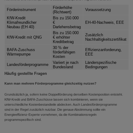
Förderhöhe
Förderinstrument
Voraussetzung
(Richtwert)
KfW-Kredit
Bis zu 150.000
Klimafreundlicher
€
EH-40-Nachweis, EEE
Neubau (EH 40)
Darlehensbetrag
Bis zu 150.000
Zusätzlich
KfW-Kredit mit QNG
€ erhöhter
Nachhaltigkeitszertifikat
Kreditbetrag
30 % der
BAFA-Zuschuss
Effizienzanforderung,
förderfähigen
Wärmepumpe
EEE
Kosten
Variiert je nach
Länderspezifische
Landesförderprogramme
Bundesland
Bedingungen
Häufig gestellte Fragen
Kann man mehrere Förderprogramme gleichzeitig nutzen?
Grundsätzlich ja, sofern keine Doppelförderung derselben Kostenposition entsteht.
KfW-Kredit und BAFA-Zuschüsse lassen sich kombinieren, wenn sie
unterschiedliche Kostenbestandteile abdecken. Auch Landesförderprogramme
sind in der Regel zusätzlich nutzbar. Die genaue Abstimmung sollte ein
Energieeffizienz-Experte vornehmen, da die Kombinationsregeln
programmspezifisch sind.