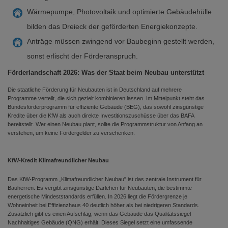
Wärmepumpe, Photovoltaik und optimierte Gebäudehülle
bilden das Dreieck der geförderten Energiekonzepte.
Anträge müssen zwingend vor Baubeginn gestellt werden,
sonst erlischt der Förderanspruch.
Förderlandschaft 2026: Was der Staat beim Neubau unterstützt
Die staatliche Förderung für Neubauten ist in Deutschland auf mehrere
Programme verteilt, die sich gezielt kombinieren lassen. Im Mittelpunkt steht das
Bundesförderprogramm für effiziente Gebäude (BEG), das sowohl zinsgünstige
Kredite über die KfW als auch direkte Investitionszuschüsse über das BAFA
bereitstellt. Wer einen Neubau plant, sollte die Programmstruktur von Anfang an
verstehen, um keine Fördergelder zu verschenken.
KfW-Kredit Klimafreundlicher Neubau
Das KfW-Programm „Klimafreundlicher Neubau" ist das zentrale Instrument für
Bauherren. Es vergibt zinsgünstige Darlehen für Neubauten, die bestimmte
energetische Mindeststandards erfüllen. In 2026 liegt die Fördergrenze je
Wohneinheit bei Effizienzhaus 40 deutlich höher als bei niedrigeren Standards.
Zusätzlich gibt es einen Aufschlag, wenn das Gebäude das Qualitätssiegel
Nachhaltiges Gebäude (QNG) erhält. Dieses Siegel setzt eine umfassende