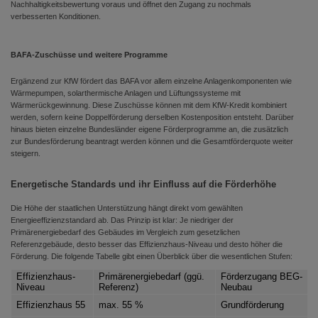
Nachhaltigkeitsbewertung voraus und öffnet den Zugang zu nochmals
verbesserten Konditionen.
BAFA-Zuschüsse und weitere Programme
Ergänzend zur KfW fördert das BAFA vor allem einzelne Anlagenkomponenten wie
Wärmepumpen, solarthermische Anlagen und Lüftungssysteme mit
Wärmerückgewinnung. Diese Zuschüsse können mit dem KfW-Kredit kombiniert
werden, sofern keine Doppelförderung derselben Kostenposition entsteht. Darüber
hinaus bieten einzelne Bundesländer eigene Förderprogramme an, die zusätzlich
zur Bundesförderung beantragt werden können und die Gesamtförderquote weiter
steigern.
Energetische Standards und ihr Einfluss auf die Förderhöhe
Die Höhe der staatlichen Unterstützung hängt direkt vom gewählten
Energieeffizienzstandard ab. Das Prinzip ist klar: Je niedriger der
Primärenergiebedarf des Gebäudes im Vergleich zum gesetzlichen
Referenzgebäude, desto besser das Effizienzhaus-Niveau und desto höher die
Förderung. Die folgende Tabelle gibt einen Überblick über die wesentlichen Stufen:
Effizienzhaus-
Primärenergiebedarf (ggü.
Förderzugang BEG-
Niveau
Referenz)
Neubau
Effizienzhaus 55
max. 55 %
Grundförderung