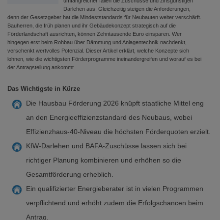
umfangreicher fallen die Zuschüsse und zinsgünstigen
Darlehen aus. Gleichzeitig steigen die Anforderungen,
denn der Gesetzgeber hat die Mindeststandards für Neubauten weiter verschärft.
Bauherren, die früh planen und ihr Gebäudekonzept strategisch auf die
Förderlandschaft ausrichten, können Zehntausende Euro einsparen. Wer
hingegen erst beim Rohbau über Dämmung und Anlagentechnik nachdenkt,
verschenkt wertvolles Potenzial. Dieser Artikel erklärt, welche Konzepte sich
lohnen, wie die wichtigsten Förderprogramme ineinandergreifen und worauf es bei
der Antragstellung ankommt.
Das Wichtigste in Kürze
Die Hausbau Förderung 2026 knüpft staatliche Mittel eng
an den Energieeffizienzstandard des Neubaus, wobei
Effizienzhaus-40-Niveau die höchsten Förderquoten erzielt.
KfW-Darlehen und BAFA-Zuschüsse lassen sich bei
richtiger Planung kombinieren und erhöhen so die
Gesamtförderung erheblich.
Ein qualifizierter Energieberater ist in vielen Programmen
verpflichtend und erhöht zudem die Erfolgschancen beim
Antrag.