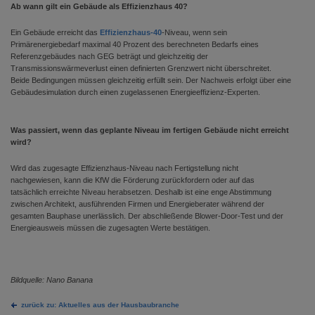
Ab wann gilt ein Gebäude als Effizienzhaus 40?
Ein Gebäude erreicht das
Effizienzhaus-40
-Niveau, wenn sein
Primärenergiebedarf maximal 40 Prozent des berechneten Bedarfs eines
Referenzgebäudes nach GEG beträgt und gleichzeitig der
Transmissionswärmeverlust einen definierten Grenzwert nicht überschreitet.
Beide Bedingungen müssen gleichzeitig erfüllt sein. Der Nachweis erfolgt über eine
Gebäudesimulation durch einen zugelassenen Energieeffizienz-Experten.
Was passiert, wenn das geplante Niveau im fertigen Gebäude nicht erreicht
wird?
Wird das zugesagte Effizienzhaus-Niveau nach Fertigstellung nicht
nachgewiesen, kann die KfW die Förderung zurückfordern oder auf das
tatsächlich erreichte Niveau herabsetzen. Deshalb ist eine enge Abstimmung
zwischen Architekt, ausführenden Firmen und Energieberater während der
gesamten Bauphase unerlässlich. Der abschließende Blower-Door-Test und der
Energieausweis müssen die zugesagten Werte bestätigen.
Bildquelle: Nano Banana
zurück zu: Aktuelles aus der Hausbaubranche