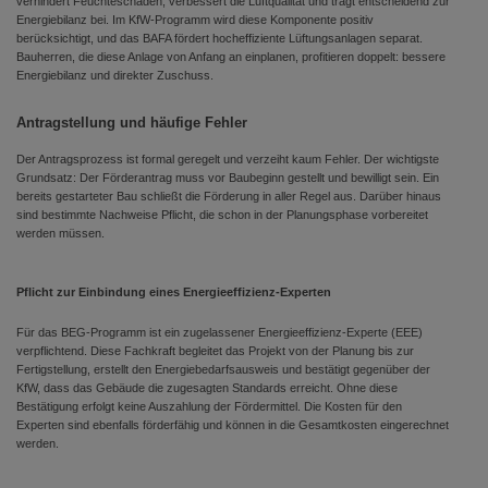
verhindert Feuchteschäden, verbessert die Luftqualität und trägt entscheidend zur
Energiebilanz bei. Im KfW-Programm wird diese Komponente positiv
berücksichtigt, und das BAFA fördert hocheffiziente Lüftungsanlagen separat.
Bauherren, die diese Anlage von Anfang an einplanen, profitieren doppelt: bessere
Energiebilanz und direkter Zuschuss.
Antragstellung und häufige Fehler
Der Antragsprozess ist formal geregelt und verzeiht kaum Fehler. Der wichtigste
Grundsatz: Der Förderantrag muss vor Baubeginn gestellt und bewilligt sein. Ein
bereits gestarteter Bau schließt die Förderung in aller Regel aus. Darüber hinaus
sind bestimmte Nachweise Pflicht, die schon in der Planungsphase vorbereitet
werden müssen.
Pflicht zur Einbindung eines Energieeffizienz-Experten
Für das BEG-Programm ist ein zugelassener Energieeffizienz-Experte (EEE)
verpflichtend. Diese Fachkraft begleitet das Projekt von der Planung bis zur
Fertigstellung, erstellt den Energiebedarfsausweis und bestätigt gegenüber der
KfW, dass das Gebäude die zugesagten Standards erreicht. Ohne diese
Bestätigung erfolgt keine Auszahlung der Fördermittel. Die Kosten für den
Experten sind ebenfalls förderfähig und können in die Gesamtkosten eingerechnet
werden.