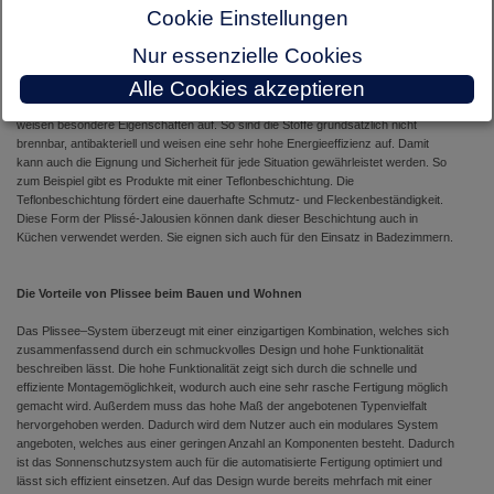
können es aber auch durch einen Spezialisten montieren lassen und alternativ auf
Cookie Einstellungen
das Hauseigene Montageteam vertrauen. Die Sonnenschutzsysteme werden
zwischen der Glasleiste der Plisseeschirme montiert. Sie kann an Fenster, Tür,
Nur essenzielle Cookies
Wand oder Decke montiert werden. Es gibt aber eine Reihe von
Alle Cookies akzeptieren
Gestaltungsmöglichkeiten. Plisseeschirme werden in vier verschiedenen Folien
angeboten. Im Angebot sind weit mehr als zweihundert Farbmuster. Viele Stoffe
weisen besondere Eigenschaften auf. So sind die Stoffe grundsätzlich nicht
brennbar, antibakteriell und weisen eine sehr hohe Energieeffizienz auf. Damit
kann auch die Eignung und Sicherheit für jede Situation gewährleistet werden. So
zum Beispiel gibt es Produkte mit einer Teflonbeschichtung. Die
Teflonbeschichtung fördert eine dauerhafte Schmutz- und Fleckenbeständigkeit.
Diese Form der Plissé-Jalousien können dank dieser Beschichtung auch in
Küchen verwendet werden. Sie eignen sich auch für den Einsatz in Badezimmern.
Die Vorteile von Plissee beim Bauen und Wohnen
Das Plissee–System überzeugt mit einer einzigartigen Kombination, welches sich
zusammenfassend durch ein schmuckvolles Design und hohe Funktionalität
beschreiben lässt. Die hohe Funktionalität zeigt sich durch die schnelle und
effiziente Montagemöglichkeit, wodurch auch eine sehr rasche Fertigung möglich
gemacht wird. Außerdem muss das hohe Maß der angebotenen Typenvielfalt
hervorgehoben werden. Dadurch wird dem Nutzer auch ein modulares System
angeboten, welches aus einer geringen Anzahl an Komponenten besteht. Dadurch
ist das Sonnenschutzsystem auch für die automatisierte Fertigung optimiert und
lässt sich effizient einsetzen. Auf das Design wurde bereits mehrfach mit einer