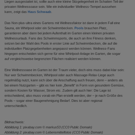
Liegen ausgestattet ist, sollte auch eine kleine Sitzgelegenheit im Schatten Teil der
privaten Wellnessoase sein. Wie ein individueller Wellness-Tempel aussehen
kann, zeigt das
Haus Schwaab
.
Das Non-plus-ultra eines Gartens mit Wellnessfaktor ist dann in jedem Fall eine
Sauna, ein Whirlpool oder ein Schwimmbecken.
Pools
brauchen Platz,
garantieren aber dann bei jedem Aufenthalt im Garten einen kleinen privaten
Wellnessurlaub. Fans des Schwimmsports, die auch an ihre Fitness denken,
setzen bei der Wahl des Pools in erster Linie auf Schwimmbecken, die auf die
individuellen Platzgegebenheiten angepasst werden können. Wellness-Fans
hingegen entscheiden sich gerne für eine Whirlpool-Anlage im Garten, die sogar
auf vergleichsweise begrenzten Flächen realisiert werden können.
Eine Wellnessoase im Garten ist der Traum vieler, doch eins muss dabei klar sein:
Nur wer Schwimmbecken, Whirlpool oder auch Massage-Relax-Liege auch
regelmäßig nutzt, kann sich über die Anschaffung auch freuen, denn – anders als
bei einem Nutzgarten – gibt es hier kein „Benefit“ in Form von gesundem Gemüse,
sondern Kosten für Wasser, Strom etc. Zudem gilt auch hier: Die Lage ist
entscheidend, also muss vorab ein Plan erstellt werden, der – je nach Größe des
Pools – sogar einer Baugenehmigung Bedarf. Dies ist aber regional
unterschiedlich.
Bildnachweis:
Abbildung 1: pixabay.com © markus53 (CC0 Public Domain)
Abbildung 2: pixabay.com © Lebensmittelfotos (CC0 Public Domain)