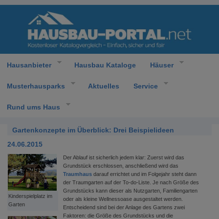
Hausanbieter
Hausbau Kataloge
Häuser
Musterhausparks
Aktuelles
Service
Rund ums Haus
Gartenkonzepte im Überblick: Drei Beispielideen
24.06.2015
Der Ablauf ist sicherlich jedem klar: Zuerst wird das
Grundstück erschlossen, anschließend wird das
Traumhaus
darauf errichtet und im Folgejahr steht dann
der Traumgarten auf der To-do-Liste. Je nach Größe des
Grundstücks kann dieser als Nutzgarten, Familiengarten
Kinderspielplatz im
oder als kleine Wellnessoase ausgestaltet werden.
Garten
Entscheidend sind bei der Anlage des Gartens zwei
Faktoren: die Größe des Grundstücks und die