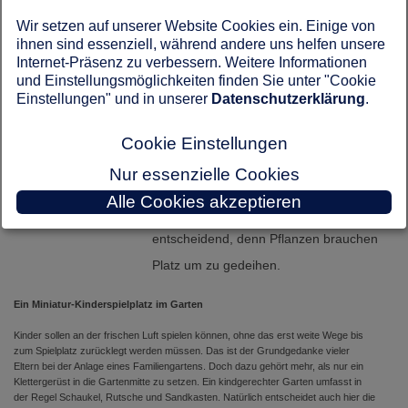
verarbeiten kostet nämlich auch Zeit.
Wir setzen auf unserer Website Cookies ein. Einige von
Das richtige Timing ist bei einem
ihnen sind essenziell, während andere uns helfen unsere
Nutzgarten das A und O. Hilfreich ist in
Internet-Präsenz zu verbessern. Weitere Informationen
und Einstellungsmöglichkeiten finden Sie unter "Cookie
jedem Fall ein Blick auf den
Einstellungen" und in unserer
Datenschutzerklärung
.
Gartenkalender, der wichtige Hinweise für
den richtigen Aussaattermin gibt. Auch auf
Cookie Einstellungen
den Samentütchen sind entsprechende
Nur essenzielle Cookies
Angaben vermerkt. Neben der Frage
Alle Cookies akzeptieren
nach dem „Wann“ ist auch das „Wie“
entscheidend, denn Pflanzen brauchen
Platz um zu gedeihen.
Ein Miniatur-Kinderspielplatz im Garten
Kinder sollen an der frischen Luft spielen können, ohne das erst weite Wege bis
zum Spielplatz zurücklegt werden müssen. Das ist der Grundgedanke vieler
Eltern bei der Anlage eines Familiengartens. Doch dazu gehört mehr, als nur ein
Klettergerüst in die Gartenmitte zu setzen. Ein kindgerechter Garten umfasst in
der Regel Schaukel, Rutsche und Sandkasten. Natürlich entscheidet auch hier die