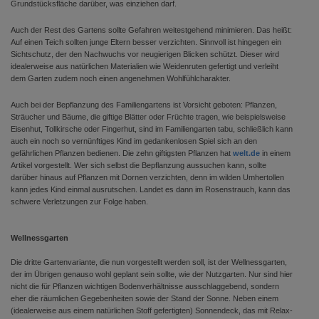
Grundstücksfläche darüber, was einziehen darf.
Auch der Rest des Gartens sollte Gefahren weitestgehend minimieren. Das heißt:
Auf einen Teich sollten junge Eltern besser verzichten. Sinnvoll ist hingegen ein
Sichtschutz, der den Nachwuchs vor neugierigen Blicken schützt. Dieser wird
idealerweise aus natürlichen Materialien wie Weidenruten gefertigt und verleiht
dem Garten zudem noch einen angenehmen Wohlfühlcharakter.
Auch bei der Bepflanzung des Familiengartens ist Vorsicht geboten: Pflanzen,
Sträucher und Bäume, die giftige Blätter oder Früchte tragen, wie beispielsweise
Eisenhut, Tollkirsche oder Fingerhut, sind im Familiengarten tabu, schließlich kann
auch ein noch so vernünftiges Kind im gedankenlosen Spiel sich an den
gefährlichen Pflanzen bedienen. Die zehn giftigsten Pflanzen hat
welt.de
in einem
Artikel vorgestellt. Wer sich selbst die Bepflanzung aussuchen kann, sollte
darüber hinaus auf Pflanzen mit Dornen verzichten, denn im wilden Umhertollen
kann jedes Kind einmal ausrutschen. Landet es dann im Rosenstrauch, kann das
schwere Verletzungen zur Folge haben.
Wellnessgarten
Die dritte Gartenvariante, die nun vorgestellt werden soll, ist der Wellnessgarten,
der im Übrigen genauso wohl geplant sein sollte, wie der Nutzgarten. Nur sind hier
nicht die für Pflanzen wichtigen Bodenverhältnisse ausschlaggebend, sondern
eher die räumlichen Gegebenheiten sowie der Stand der Sonne. Neben einem
(idealerweise aus einem natürlichen Stoff gefertigten) Sonnendeck, das mit Relax-