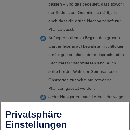
passen – und das bedeutet, dass sowohl
der Boden zum Gedeihen einlädt, als
auch dass die grüne Nachbarschaft zur
Pflanze passt.
Anfänger sollten zu Beginn des grünen
Gärtnerlebens auf bewährte Fruchtfolgen
zurückgreifen, die in der entsprechenden
Fachliteratur nachzulesen sind. Auch
sollte bei der Wahl der Gemüse- oder
Obstsorten zunächst auf bewährte
Pflanzen gesetzt werden.
Jeder Nutzgarten macht Arbeit, deswegen
sollten Anfänger nicht zu viel anbauen,
Privatsphäre
schließlich ist es mit dem Aussähen allein
Einstellungen
nicht getan. Düngen, gießen, ernten und