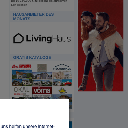
Bis zu 150.000 € zu besonders attraktiven
Konditionen
HAUSANBIETER DES
MONATS
GRATIS KATALOGE
HDA
uns helfen unsere Internet-