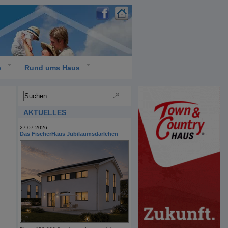
e
Rund ums Haus
AKTUELLES
27.07.2026
Das FischerHaus Jubiläumsdarlehen