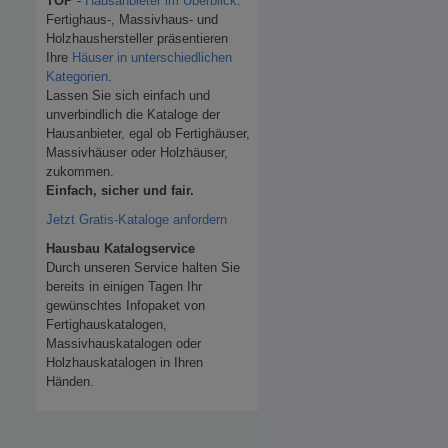
TOP
-
Hausanbieter im Überblick
.
Fertighaus-, Massivhaus- und
Holzhaushersteller präsentieren
Ihre
Häuser in unterschiedlichen
Kategorien
.
Lassen Sie sich einfach und
unverbindlich die Kataloge der
Hausanbieter, egal ob Fertighäuser,
Massivhäuser oder Holzhäuser,
zukommen.
Einfach, sicher und fair.
Jetzt Gratis-Kataloge anfordern
Hausbau Katalogservice
Durch unseren Service halten Sie
bereits in einigen Tagen Ihr
gewünschtes Infopaket von
Fertighauskatalogen,
Massivhauskatalogen oder
Holzhauskatalogen in Ihren
Händen.