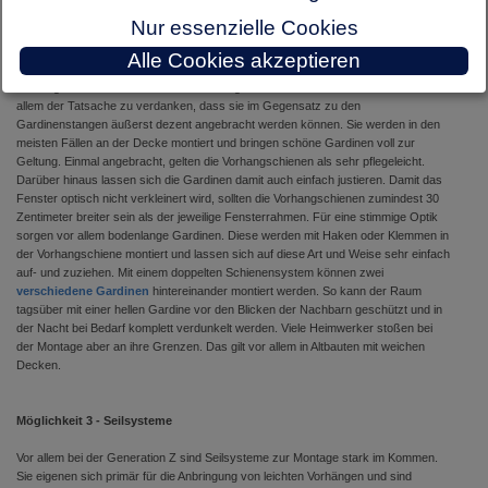
Nur essenzielle Cookies
Möglichkeit 2 - Vorhangschienen
Alle Cookies akzeptieren
Vorhangschienen erfreuen sich ebenfalls großer Beliebtheit. Das haben sie vor
allem der Tatsache zu verdanken, dass sie im Gegensatz zu den
Gardinenstangen äußerst dezent angebracht werden können. Sie werden in den
meisten Fällen an der Decke montiert und bringen schöne Gardinen voll zur
Geltung. Einmal angebracht, gelten die Vorhangschienen als sehr pflegeleicht.
Darüber hinaus lassen sich die Gardinen damit auch einfach justieren. Damit das
Fenster optisch nicht verkleinert wird, sollten die Vorhangschienen zumindest 30
Zentimeter breiter sein als der jeweilige Fensterrahmen. Für eine stimmige Optik
sorgen vor allem bodenlange Gardinen. Diese werden mit Haken oder Klemmen in
der Vorhangschiene montiert und lassen sich auf diese Art und Weise sehr einfach
auf- und zuziehen. Mit einem doppelten Schienensystem können zwei
verschiedene Gardinen
hintereinander montiert werden. So kann der Raum
tagsüber mit einer hellen Gardine vor den Blicken der Nachbarn geschützt und in
der Nacht bei Bedarf komplett verdunkelt werden. Viele Heimwerker stoßen bei
der Montage aber an ihre Grenzen. Das gilt vor allem in Altbauten mit weichen
Decken.
Möglichkeit 3 - Seilsysteme
Vor allem bei der Generation Z sind Seilsysteme zur Montage stark im Kommen.
Sie eigenen sich primär für die Anbringung von leichten Vorhängen und sind