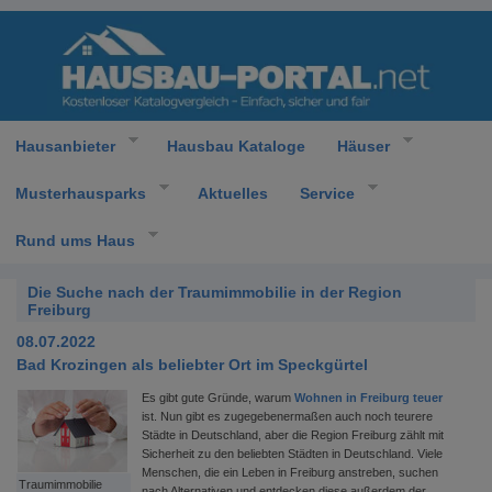
Hausanbieter
Hausbau Kataloge
Häuser
Musterhausparks
Aktuelles
Service
Rund ums Haus
Die Suche nach der Traumimmobilie in der Region
Freiburg
08.07.2022
Bad Krozingen als beliebter Ort im Speckgürtel
Es gibt gute Gründe, warum
Wohnen in Freiburg teuer
ist. Nun gibt es zugegebenermaßen auch noch teurere
Städte in Deutschland, aber die Region Freiburg zählt mit
Sicherheit zu den beliebten Städten in Deutschland. Viele
Menschen, die ein Leben in Freiburg anstreben, suchen
Traumimmobilie
nach Alternativen und entdecken diese außerdem der