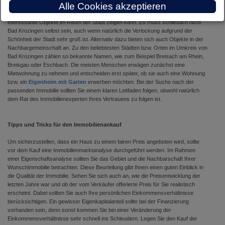
Alle Cookies akzeptieren
schwierigen Verhältnisse bei der Immobiliensuche wenden sich viele
Interessanten an einen
Immobilienmakler Bad Krozingen
, der den Kunden
interessante Objekte im Raum der Stadt zeigen kann. Es muss schließlich nicht
Bad Krozingen selbst sein, auch wenn natürlich die Verlockung aufgrund der
Schönheit der Stadt sehr groß ist. Alternativ dazu bieten sich auch Objekte in der
Nachbargemeinschaft an. Zu den beliebtesten Städten bzw. Orten im Umkreis von
Bad Krozingen zählen so bekannte Namen, wie zum Beispiel Breisach am Rhein,
Breisgau oder Eschbach. Die meisten Menschen erwägen zunächst eine
Mietwohnung zu nehmen und entscheiden erst später, ob sie auch eine Wohnung
bzw. ein
Eigenheim mit Garten
erwerben möchten. Bei der Suche nach der
passenden Immobilie sollten Sie einem klaren Leitfaden folgen, obwohl natürlich
dem Rat des Immobilienexperten Ihres Vertrauens zu folgen ist.
Tipps und Tricks für den Immobilienankauf
Um sicherzustellen, dass ein Haus zu einem fairen Preis angeboten wird, sollte
vor dem Kauf eine Immobilienmarktanalyse durchgeführt werden. Im Rahmen
einer Eigenschaftsanalyse sollten Sie das Gebiet und die Nachbarschaft Ihrer
Wunschimmobilie betrachten. Diese Beurteilung gibt Ihnen einen guten Einblick in
die Qualität der Immobilie. Sehen Sie sich auch an, wie die Preisentwicklung der
letzten Jahre war und ob der vom Verkäufer offerierte Preis für Sie realistisch
erscheint. Dabei sollten Sie auch Ihre persönlichen Einkommensverhältnisse
berücksichtigen. Ein gewisser Eigenkapitalanteil sollte bei der Finanzierung
vorhanden sein, denn sonst kommen Sie bei einer Veränderung der
Einkommensverhältnisse sehr schnell ins Schleudern. Legen Sie den Kauf der