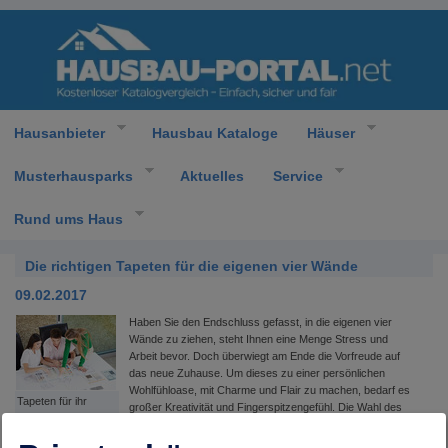
Hausanbieter
Hausbau Kataloge
Häuser
Musterhausparks
Aktuelles
Service
Rund ums Haus
Die richtigen Tapeten für die eigenen vier Wände
09.02.2017
Haben Sie den Endschluss gefasst, in die eigenen vier
Wände zu ziehen, steht Ihnen eine Menge Stress und
Arbeit bevor. Doch überwiegt am Ende die Vorfreude auf
das neue Zuhause. Um dieses zu einer persönlichen
Wohlfühloase, mit Charme und Flair zu machen, bedarf es
Tapeten für ihr
großer Kreativität und Fingerspitzengefühl. Die Wahl des
Eigenheim
richtigen Wandschmuckes sollte hierbei nicht unterschätzt
werden. Zeiten, in denen die Wände mit einfarbigen und