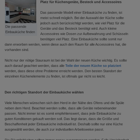
Platz für Küchengeräte, Besteck und Accessoires
Das passende Modell einer Einbauküche zu finden, ist
meist schnell möglich. Bei der Auswahl der Küche sollte
jedoch auch berücksichtigt werden, wie viel Platz für die
Die passende
Geräte und das Besteck benötigt wird. Auch kleine
Einbauküche finden
Accessoires wie Dosen zur Aufbewahrung und Schüsseln
benötigen viel Platz. Eine Einbauküche sollte somit nur
dann erworben werden, wenn diese auch den Raum für alle Accessoires hat, die
vorhanden sind.
Nicht nur der nötige Stauraum ist bei der Wahl der neuen Küche wichtig. Es sollte
auch darauf geachtet werden, dass alle
Teile der neuen Küche so platziert
werden, dass diese ohne Probleme erreicht werden. Den besten Standort der
einzelnen Küchenelemente zu finden, ist oftmals gar nicht so leicht.
Den richtigen Standort der Einbauküche wählen
Viele Menschen wünschen sich den Herd in der Nähe des Ofens und die Spüle
neben dem Herd. Beachtet werden sollte, dass alle Geräte nebeneinander
passen. Nicht immer ist es somit empfehlenswert, dass jede Einbauküche zu
guten Konditionen gekauft werden soll. Das liegt daran, dass die Größe und
Beschaffenheit jeder Einbauküche individuell ist. Deshalb sollte nur eine Küche
ausgewählt werden, die auch zur individuellen Arbeitsweise passt.