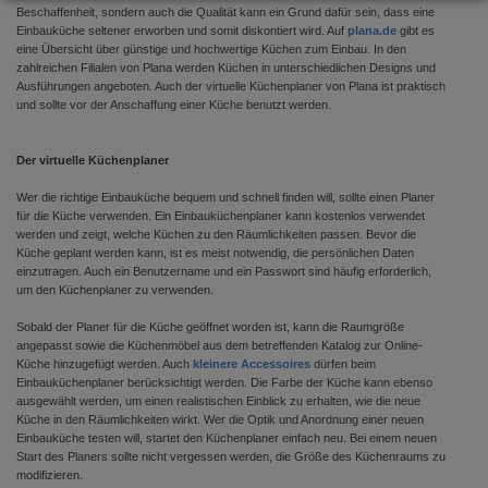
Beschaffenheit, sondern auch die Qualität kann ein Grund dafür sein, dass eine
Einbauküche seltener erworben und somit diskontiert wird. Auf
plana.de
gibt es
eine Übersicht über günstige und hochwertige Küchen zum Einbau. In den
zahlreichen Filialen von Plana werden Küchen in unterschiedlichen Designs und
Ausführungen angeboten. Auch der virtuelle Küchenplaner von Plana ist praktisch
und sollte vor der Anschaffung einer Küche benutzt werden.
Der virtuelle Küchenplaner
Wer die richtige Einbauküche bequem und schnell finden will, sollte einen Planer
für die Küche verwenden. Ein Einbauküchenplaner kann kostenlos verwendet
werden und zeigt, welche Küchen zu den Räumlichkeiten passen. Bevor die
Küche geplant werden kann, ist es meist notwendig, die persönlichen Daten
einzutragen. Auch ein Benutzername und ein Passwort sind häufig erforderlich,
um den Küchenplaner zu verwenden.
Sobald der Planer für die Küche geöffnet worden ist, kann die Raumgröße
angepasst sowie die Küchenmöbel aus dem betreffenden Katalog zur Online-
Küche hinzugefügt werden. Auch
kleinere Accessoires
dürfen beim
Einbauküchenplaner berücksichtigt werden. Die Farbe der Küche kann ebenso
ausgewählt werden, um einen realistischen Einblick zu erhalten, wie die neue
Küche in den Räumlichkeiten wirkt. Wer die Optik und Anordnung einer neuen
Einbauküche testen will, startet den Küchenplaner einfach neu. Bei einem neuen
Start des Planers sollte nicht vergessen werden, die Größe des Küchenraums zu
modifizieren.