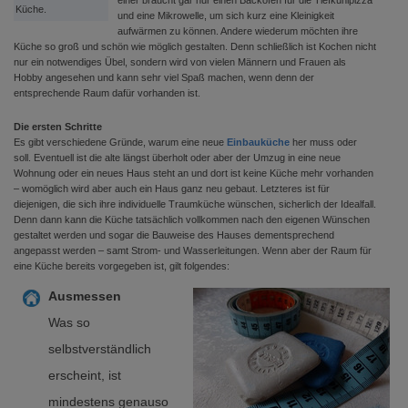
einer braucht gar nur einen Backofen für die Tiefkühlpizza
Küche.
und eine Mikrowelle, um sich kurz eine Kleinigkeit
aufwärmen zu können. Andere wiederum möchten ihre
Küche so groß und schön wie möglich gestalten. Denn schließlich ist Kochen nicht
nur ein notwendiges Übel, sondern wird von vielen Männern und Frauen als
Hobby angesehen und kann sehr viel Spaß machen, wenn denn der
entsprechende Raum dafür vorhanden ist.
Die ersten Schritte
Es gibt verschiedene Gründe, warum eine neue
Einbauküche
her muss oder
soll. Eventuell ist die alte längst überholt oder aber der Umzug in eine neue
Wohnung oder ein neues Haus steht an und dort ist keine Küche mehr vorhanden
– womöglich wird aber auch ein Haus ganz neu gebaut. Letzteres ist für
diejenigen, die sich ihre individuelle Traumküche wünschen, sicherlich der Idealfall.
Denn dann kann die Küche tatsächlich vollkommen nach den eigenen Wünschen
gestaltet werden und sogar die Bauweise des Hauses dementsprechend
angepasst werden – samt Strom- und Wasserleitungen. Wenn aber der Raum für
eine Küche bereits vorgegeben ist, gilt folgendes:
Ausmessen
Was so
selbstverständlich
erscheint, ist
mindestens genauso