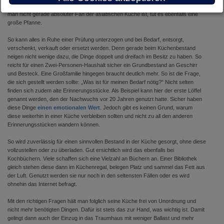
tatsächlich noch einen Standmixer braucht? Das Gleiche gilt für einen Wok. Wenn
man nicht gerade absoluter Fan der asiatischen Küche ist, tut es ebenfalls eine
große Pfanne.
So kann alles in Ruhe einer Prüfung unterzogen und bei Bedarf, entsorgt,
verschenkt, verkauft oder ersetzt werden. Denn gerade beim Küchenbestand
neigen nicht wenige dazu, die Dinge doppelt und dreifach im Besitz zu haben. So
reicht für einen Zwei-Personen-Haushalt sicher ein Grundbestand an Geschirr
und Besteck. Eine Großfamilie hingegen braucht deutlich mehr. So ist die Frage,
die sich gestellt werden sollte: „Was ist für meinen Bedarf nötig?“ Nicht selten
finden sich zudem alte Erinnerungsstücke. Als Beispiel kann hier der erste Löffel
genannt werden, den der Nachwuchs vor 20 Jahren genutzt hatte. Sicher haben
diese Dinge
einen emotionalen Wert
. Jedoch gibt es keinen Grund, warum
diese weiterhin in einer Küche verbleiben sollten und nicht zu all den anderen
Erinnerungsstücken wandern können.
So wird zuverlässig für einen sinnvollen Bestand in der Küche gesorgt, ohne diese
vollzustellen oder zu überladen. Gut ersichtlich wird das ebenfalls bei
Kochbüchern. Viele schaffen sich eine Vielzahl an Büchern an. Einer Bibliothek
gleich stehen diese dann im Küchenregal, belegen Platz und sammel das Fett aus
der Luft. Genutzt werden sie nur noch in den seltensten Fällen oder es wird
ohnehin das Internet befragt.
Mit den richtigen Fragen hält man folglich seine Küche frei von Unordnung und
nicht mehr benötigten Dingen. Dafür ist stets das zur Hand, was wichtig ist. Damit
gelingt dann auch der Einzug in das Traumhaus mit weniger Ballast und mehr