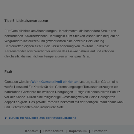
Tipp 5: Lichtakzente setzen
Für Gemütlichkeit am Abend sorgen Lichtelemente, die besondere Strukturen
hervorheben. Solarbetriebene Lichtkugeln zum Stecken lassen sich bequem an
Wegrändern installieren und gewährleisten eine dezente Beleuchtung.
Lichterketten eignen sich für die Verschönerung von Pavillons. Rustikale
Kerzenständer oder Windlichter werten das Gewächshaus auf und erhöhen
gleichzeitig die nächtlichen Temperaturen um ein paar Grad.
Fazit
Genauso wie sich
Wohnräume stilvoll einrichten
lassen, stellen Gärten eine
weiße Leinwand für Kreativität dar. Gekonnt angelegte Terrassen erzeugen ein
natürliches Gartenbild mit weichen Übergängen. Luftige Sitzecken bieten Schutz
vor der Sonne. Durch eine feingliedrige Gestaltung wirken kleine Hausgärten
doppelt so groß. Das private Paradies bekommt mit der richtigen Pflanzenauswahl
und Lichtelementen eine individuelle Note.
zurück zu: Aktuelles aus der Hausbaubranche
Kontakt
Datenschutz
Impressum
Startseite
|
|
|