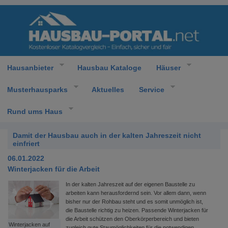
Hausanbieter
Hausbau Kataloge
Häuser
Musterhausparks
Aktuelles
Service
Rund ums Haus
Damit der Hausbau auch in der kalten Jahreszeit nicht
einfriert
06.01.2022
Winterjacken für die Arbeit
In der kalten Jahreszeit auf der eigenen Baustelle zu
arbeiten kann herausfordernd sein. Vor allem dann, wenn
bisher nur der Rohbau steht und es somit unmöglich ist,
die Baustelle richtig zu heizen. Passende Winterjacken für
die Arbeit schützen den Oberkörperbereich und bieten
Winterjacken auf
zugleich gute Staumöglichkeiten für die notwendigen