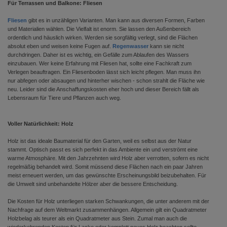
Für Terrassen und Balkone: Fliesen
Fliesen
gibt es in unzähligen Varianten. Man kann aus diversen Formen, Farben
und Materialien wählen. Die Vielfalt ist enorm. Sie lassen den Außenbereich
ordentlich und häuslich wirken. Werden sie sorgfältig verlegt, sind die Flächen
absolut eben und weisen keine Fugen auf.
Regenwasser
kann sie nicht
durchdringen. Daher ist es wichtig, ein Gefälle zum Ablaufen des Wassers
einzubauen. Wer keine Erfahrung mit Fliesen hat, sollte eine Fachkraft zum
Verlegen beauftragen. Ein Fliesenboden lässt sich leicht pflegen. Man muss ihn
nur abfegen oder absaugen und hinterher wischen - schon strahlt die Fläche wie
neu. Leider sind die Anschaffungskosten eher hoch und dieser Bereich fällt als
Lebensraum für Tiere und Pflanzen auch weg.
Voller Natürlichkeit: Holz
Holz ist das ideale Baumaterial für den Garten, weil es selbst aus der Natur
stammt. Optisch passt es sich perfekt in das Ambiente ein und verströmt eine
warme Atmosphäre. Mit den Jahrzehnten wird Holz aber verrotten, sofern es nicht
regelmäßig behandelt wird. Somit müssend diese Flächen nach ein paar Jahren
meist erneuert werden, um das gewünschte Erscheinungsbild beizubehalten. Für
die Umwelt sind unbehandelte Hölzer aber die bessere Entscheidung.
Die Kosten für Holz unterliegen starken Schwankungen, die unter anderem mit der
Nachfrage auf dem Weltmarkt zusammenhängen. Allgemein gilt ein Quadratmeter
Holzbelag als teurer als ein Quadratmeter aus Stein. Zumal man auch die