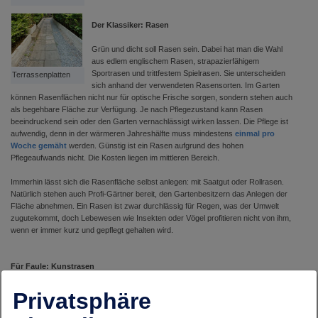
Der Klassiker: Rasen
Grün und dicht soll Rasen sein. Dabei hat man die Wahl
aus edlem englischem Rasen, strapazierfähigem
Sportrasen und trittfestem Spielrasen. Sie unterscheiden
Terrassenplatten
sich anhand der verwendeten Rasensorten. Im Garten
können Rasenflächen nicht nur für optische Frische sorgen, sondern stehen auch
als begehbare Fläche zur Verfügung. Je nach Pflegezustand kann Rasen
beeindruckend sein oder den Garten vernachlässigt wirken lassen. Die Pflege ist
aufwendig, denn in der wärmeren Jahreshälfte muss mindestens
einmal pro
Woche gemäht
werden. Günstig ist ein Rasen aufgrund des hohen
Pflegeaufwands nicht. Die Kosten liegen im mittleren Bereich.
Immerhin lässt sich die Rasenfläche selbst anlegen: mit Saatgut oder Rollrasen.
Natürlich stehen auch Profi-Gärtner bereit, den Gartenbesitzern das Anlegen der
Fläche abnehmen. Ein Rasen ist zwar durchlässig für Regen, was der Umwelt
zugutekommt, doch Lebewesen wie Insekten oder Vögel profitieren nicht von ihm,
wenn er immer kurz und gepflegt gehalten wird.
Für Faule: Kunstrasen
Rasen lässt sich faken: Als Kunstrasen aus Kunststoffen. Dass es sich nicht um
Privatsphäre
einen echten Rasen handelt, können allerdings teils auch Laien auf Anhieb
erkennen. Optisch kann er den Garten daher "billig" und unnatürlich wirken