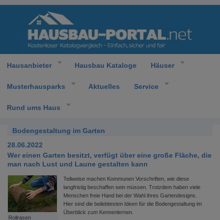
Hausanbieter
Hausbau Kataloge
Häuser
Musterhausparks
Aktuelles
Service
Rund ums Haus
Bodengestaltung im Garten
28.06.2022
Wer einen Garten besitzt, verfügt über eine große Fläche, die
man nach Lust und Laune gestalten kann
Teilweise machen Kommunen Vorschriften, wie diese
langfristig beschaffen sein müssen. Trotzdem haben viele
Menschen freie Hand bei der Wahl ihres Gartendesigns.
Hier sind die beliebtesten Ideen für die Bodengestaltung im
Überblick zum Kennenlernen.
Rollrasen