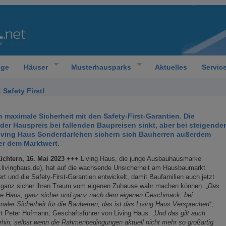
oge
Häuser
Musterhausparks
Aktuelles
Servic
 Safety First!
 maximale Sicherheit mit den Safety-First-Garantien. Die
 der Hauspreis bei fallenden Baupreisen sinkt, aber bei steigende
 Living Haus Sonderdarlehen sichern sich Bauherren außerdem
er dem Marktwert.
üchtern, 16. Mai 2023 +++
Living Haus, die junge Ausbauhausmarke
livinghaus.de), hat auf die wachsende Unsicherheit am Hausbaumarkt
ert und die Safety-First-Garantien entwickelt, damit Baufamilien auch jetzt
 ganz sicher ihren Traum vom eigenen Zuhause wahr machen können. „
Das
ne Haus, ganz sicher und ganz nach dem eigenen Geschmack, bei
aler Sicherheit für die Bauherren, das ist das Living Haus Versprechen
“,
rt Peter Hofmann, Geschäftsführer von Living Haus. „
Und das gilt auch
rhin, selbst wenn die Rahmenbedingungen aktuell nicht mehr so großartig