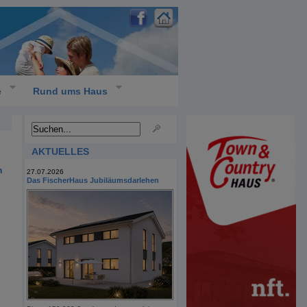
e
Rund ums Haus
AKTUELLES
n
27.07.2026
Das FischerHaus Jubiläumsdarlehen