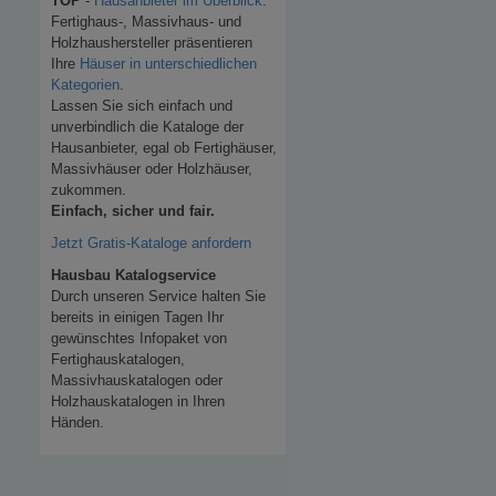
TOP
-
Hausanbieter im Überblick
.
Fertighaus-, Massivhaus- und
Holzhaushersteller präsentieren
Ihre
Häuser in unterschiedlichen
Kategorien
.
Lassen Sie sich einfach und
unverbindlich die Kataloge der
Hausanbieter, egal ob Fertighäuser,
Massivhäuser oder Holzhäuser,
zukommen.
Einfach, sicher und fair.
Jetzt Gratis-Kataloge anfordern
Hausbau Katalogservice
Durch unseren Service halten Sie
bereits in einigen Tagen Ihr
gewünschtes Infopaket von
Fertighauskatalogen,
Massivhauskatalogen oder
Holzhauskatalogen in Ihren
Händen.