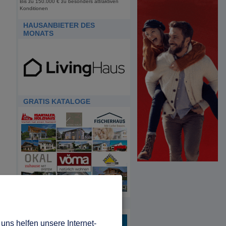
Bis zu 150.000 € zu besonders attraktiven
Konditionen
HAUSANBIETER DES
MONATS
GRATIS KATALOGE
HDA
uns helfen unsere Internet-