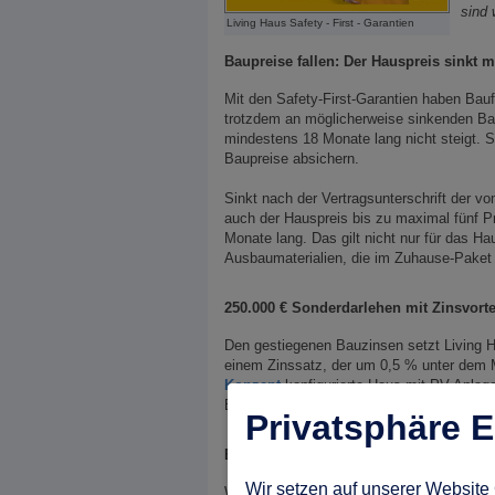
sind 
Living Haus Safety - First - Garantien
Baupreise fallen: Der Hauspreis sinkt m
Mit den Safety-First-Garantien haben Baufa
trotzdem an möglicherweise sinkenden Baup
mindestens 18 Monate lang nicht steigt. S
Baupreise absichern.
Sinkt nach der Vertragsunterschrift der v
auch der Hauspreis bis zu maximal fünf Pr
Monate lang. Das gilt nicht nur für das H
Ausbaumaterialien, die im Zuhause-Paket m
250.000 € Sonderdarlehen mit Zinsvort
Den gestiegenen Bauzinsen setzt Living 
einem Zinssatz, der um 0,5 % unter dem M
Konzept
konfigurierte Haus mit PV-Anlag
Betriebskosten dauerhaft niedrig ausfalle
Privatsphäre E
Bau-Vollkasko on top
Wir setzen auf unserer Website 
Weil Living Haus Baufamilien in ihrem Aus