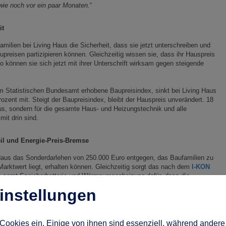
wie noch vor ein paar Monaten.
“
it
milien bei Living Haus die Sicherheit, dass sie jetzt unterschreiben und
reisen partizipieren können. Gleichzeitig wissen sie, dass ihr Hauspreis
o können sie sich jetzt mit ihrer Unterschrift wirksam gegen steigende
om Statistischen Bundesamt erhobene Baupreisindex, sinkt bei Living Haus
ozent mit. Steigt der Baupreisindex, bleibt der Hauspreis unverändert. 18
aus, sondern für die gesamte Haus- und Heizungstechnik und alle
it drin sind.
eil und Energie-Preis-Bremse
Haus das Sonderdarlehen von 250.000 Euro entgegen, das Baufamilien zu
arktwert liegt, erhalten können. Gleichzeitig sorgt das nach dem
I-KON
e samt Speicherbatterie und Wärmpumpenheizung dafür, dass die
n. Monat für Monat sparen Living Haus Baufamilien so bares Geld.
instellungen
Cookies ein. Einige von ihnen sind essenziell, während andere 
bauhaus viele Arbeiten in die eigene Hand nehmen, erhalten sie ein 3-tägiges