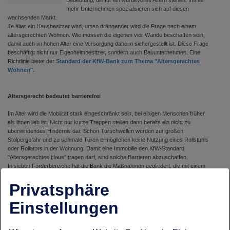
Bedeutung, die für ein würdevolles Altern stehen. Immer
mehr Unternehmen spezialisieren sich auf diesen
wachsenden Markt.
Je älter ein Hausbesitzer wird, umso drängender wird die Frage nach einem
altersgerechten Wohnen. Wie müssen die eigenen vier Wände beschaffen sein,
damit auch im hohen Alter eine Versorgung daheim sichergestellt ist. Diese Frage
beschäftigt nicht nur Eigenheimbesitzer, sondern auch Bauunternehmen. Eine
Richtlinie bietet der
Standard der KfW-Bank zum Thema "Altersgerechtes
Wohnen".
Altersgerecht bedeutet barrierefrei
Im Alter wird die Mobilität stark eingeschränkt sein, bei einigen Menschen früher
als ihnen lieb ist. Nicht nur kurze Treppen stellen dann bereits ein nicht zu
überwindendes Hindernis dar. Schon Türschwellen werden zur großen
Stolpergefahr und zu schmale Türen ermöglichen keine Nutzung eines Rollstuhls
oder Rollators in der Wohnung. Damit eine Immobilie den KfW-Standard
"Altersgerechtes Haus" tragen darf, sind solche Barrieren abzuschaffen.
In sieben Förderbereiche hat die Bank die Maßnahmen gegliedert, die mit einem
Zuschuss vom Staat bedacht werden. Hausbesitzer, die ihr Eigenheim ohne
Förderung altersgerecht umbauen möchten, können sich an den
Privatsphäre
Maßnahmenkatalog orientieren. Alle Maßnahmen haben den Zweck, Barrieren im
und um das Haus möglichst zu beseitigen oder mindestens zu minimieren.
Einstellungen
Das altersgerechte Haus