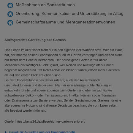
Maßnahmen an Sanitärräumen
Orientierung, Kommunikation und Unterstützung im Alltag
Gemeinschaftsräume und Mehrgenerationenwohnen
Altersgerechte Gestaltung des Gartens
Das Leben im Alter findet nicht nur in den eigenen vier Wänden statt. Wer ein Haus
hat, der möchte seinen Lebensabend auch im Garten verbringen und diesen nicht
nur hinter dem Fenster betrachten. Der hauseigene Garten ist für ältere
Menschen ein wichtiger Rückzugsort, weil Reisen und Ausflüge oft nur noch
begrenzt möglich sind. Oft bietet selbst ein kleiner Garten jedoch mehr Barrieren
als auf den ersten Blick ersichtlich sind.
Bei der Umgestaltung ist es daher ratsam, auch den Außenbereich
umzustrukturieren und dabei einen Plan für eine altersgerechte Nutzung zu
entwickeln. Breite und ebene Zugänge zum Garten sind ebenso wichtig wie
schwellenlose Balkon- oder Terrassentüren. Im Alter können sogar Türmatten
oder Drainageroste zur Barriere werden. Bei der Gestaltung des Gartens für eine
altersgerechte Nutzung sind diverse Details zu beachten, die vom Laien selten
alle beseitigt werden können.
Quelle: https://benz24.de/pflegeleichter-garten-senioren/
zurück zu: Aktuelles aus der Hausbaubranche