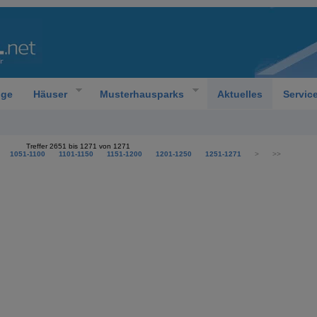
oge
Häuser
Musterhausparks
Aktuelles
Servic
Treffer 2651 bis 1271 von 1271
1051-1100
1101-1150
1151-1200
1201-1250
1251-1271
>
>>