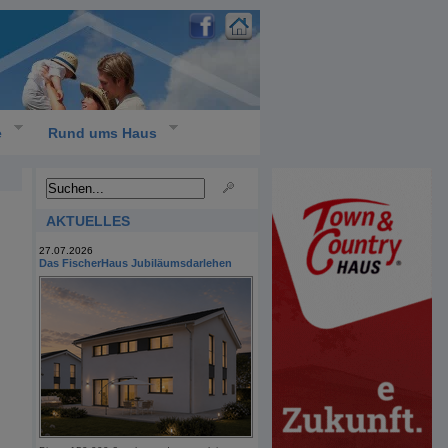
e
Rund ums Haus
AKTUELLES
27.07.2026
Das FischerHaus Jubiläumsdarlehen