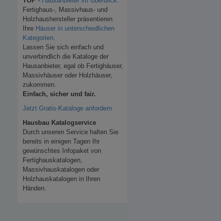
TOP
-
Hausanbieter im Überblick
.
Fertighaus-, Massivhaus- und
Holzhaushersteller präsentieren
Ihre
Häuser in unterschiedlichen
Kategorien
.
Lassen Sie sich einfach und
unverbindlich die Kataloge der
Hausanbieter, egal ob Fertighäuser,
Massivhäuser oder Holzhäuser,
zukommen.
Einfach, sicher und fair.
Jetzt Gratis-Kataloge anfordern
Hausbau Katalogservice
Durch unseren Service halten Sie
bereits in einigen Tagen Ihr
gewünschtes Infopaket von
Fertighauskatalogen,
Massivhauskatalogen oder
Holzhauskatalogen in Ihren
Händen.