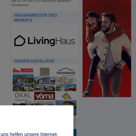
Bis zu 150.000 € zu besonders attraktiven
Konditionen
HAUSANBIETER DES
MONATS
GRATIS KATALOGE
HDA
uns helfen unsere Internet-