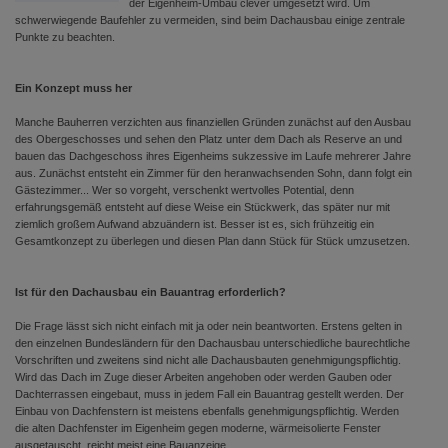
der Eigenheim-Umbau clever umgesetzt wird. Um
schwerwiegende Baufehler zu vermeiden, sind beim Dachausbau einige zentrale
Punkte zu beachten.
Ein Konzept muss her
Manche Bauherren verzichten aus finanziellen Gründen zunächst auf den Ausbau
des Obergeschosses und sehen den Platz unter dem Dach als Reserve an und
bauen das Dachgeschoss ihres Eigenheims sukzessive im Laufe mehrerer Jahre
aus. Zunächst entsteht ein Zimmer für den heranwachsenden Sohn, dann folgt ein
Gästezimmer... Wer so vorgeht, verschenkt wertvolles Potential, denn
erfahrungsgemäß entsteht auf diese Weise ein Stückwerk, das später nur mit
ziemlich großem Aufwand abzuändern ist. Besser ist es, sich frühzeitig ein
Gesamtkonzept zu überlegen und diesen Plan dann Stück für Stück umzusetzen.
Ist für den Dachausbau ein Bauantrag erforderlich?
Die Frage lässt sich nicht einfach mit ja oder nein beantworten. Erstens gelten in
den einzelnen Bundesländern für den Dachausbau unterschiedliche baurechtliche
Vorschriften und zweitens sind nicht alle Dachausbauten genehmigungspflichtig.
Wird das Dach im Zuge dieser Arbeiten angehoben oder werden Gauben oder
Dachterrassen eingebaut, muss in jedem Fall ein Bauantrag gestellt werden. Der
Einbau von Dachfenstern ist meistens ebenfalls genehmigungspflichtig. Werden
die alten Dachfenster im Eigenheim gegen moderne, wärmeisolierte Fenster
ausgetauscht, reicht meist eine Bauanzeige.