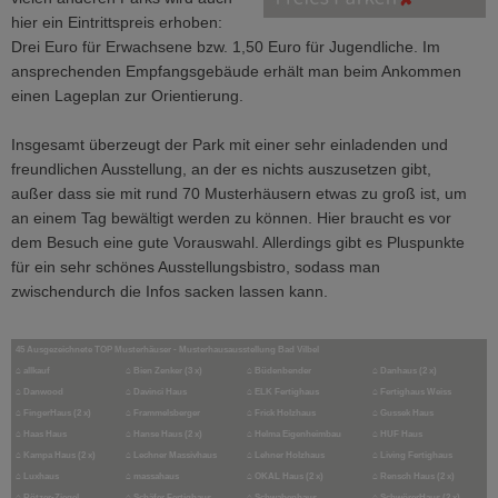
hier ein Eintrittspreis erhoben:
Drei Euro für Erwachsene bzw. 1,50 Euro für Jugendliche. Im
ansprechenden Empfangsgebäude erhält man beim Ankommen
einen Lageplan zur Orientierung.
Insgesamt überzeugt der Park mit einer sehr einladenden und
freundlichen Ausstellung, an der es nichts auszusetzen gibt,
außer dass sie mit rund 70 Musterhäusern etwas zu groß ist, um
an einem Tag bewältigt werden zu können. Hier braucht es vor
dem Besuch eine gute Vorauswahl. Allerdings gibt es Pluspunkte
für ein sehr schönes Ausstellungsbistro, sodass man
zwischendurch die Infos sacken lassen kann.
45 Ausgezeichnete TOP Musterhäuser - Musterhausausstellung Bad Vilbel
⌂
allkauf
⌂
Bien Zenker (3 x)
⌂
Büdenbender
⌂
Danhaus (2 x)
⌂
Danwood
⌂
Davinci Haus
⌂
ELK Fertighaus
⌂
Fertighaus Weiss
⌂
FingerHaus (2 x)
⌂
Frammelsberger
⌂
Frick Holzhaus
⌂
Gussek Haus
⌂
Haas Haus
⌂
Hanse Haus (2 x)
⌂
Helma Eigenheimbau
⌂
HUF Haus
⌂
Kampa Haus (2 x)
⌂
Lechner Massivhaus
⌂
Lehner Holzhaus
⌂
Living Fertighaus
⌂
Luxhaus
⌂
massahaus
⌂
OKAL Haus (2 x)
⌂
Rensch Haus (2 x)
⌂
Rötzer-Ziegel
⌂
Schäfer Fertighaus
⌂
Schwabenhaus
⌂
SchwörerHaus (2 x)