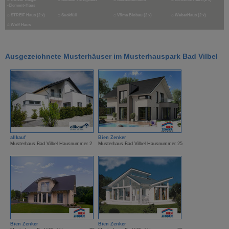
-Element-Haus
⌂
STREIF Haus (2 x)
⌂
Suckfüll
⌂
Vöma Biobau (2 x)
⌂
WeberHaus (2 x)
⌂
Wolf Haus
Ausgezeichnete Musterhäuser im Musterhauspark Bad Vilbel
allkauf
Bien Zenker
Musterhaus Bad Vilbel Hausnummer 2
Musterhaus Bad Vilbel Hausnummer 25
Bien Zenker
Bien Zenker