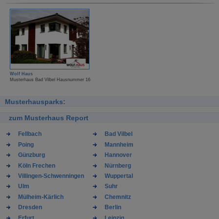
Wolf Haus
Musterhaus Bad Vilbel Hausnummer 16
Musterhausparks:
zum Musterhaus Report
Fellbach
Bad Vilbel
Poing
Mannheim
Günzburg
Hannover
Köln Frechen
Nürnberg
Villingen-Schwenningen
Wuppertal
Ulm
Suhr
Mülheim-Kärlich
Chemnitz
Dresden
Berlin
Erfurt
Leipzig