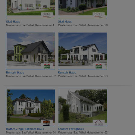
Okal Haus
Okal Haus
Musterhaus Bad Vilbel Hausnummer 1
Musterhaus Bad Vilbel Hausnummer 58
Rensch Haus
Rensch Haus
Musterhaus Bad Vilbel Hausnummer 52
Musterhaus Bad Vilbel Hausnummer 53
Rötzer-Ziegel-Element-Haus
Schäfer Fertighaus
Musterhaus Bad Vilbel Hausnummer 64
Musterhaus Bad Vilbel Hausnummer 63