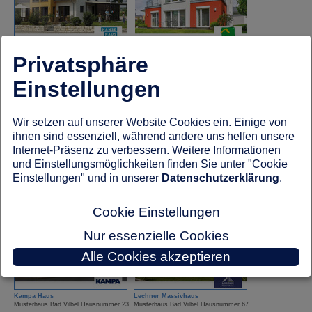
Hanse Haus
Helma Eigenheimbau
Privatsphäre
Musterhaus Bad Vilbel Hausnummer 27
Musterhaus Bad Vilbel Hausnummer 37
Einstellungen
Wir setzen auf unserer Website Cookies ein. Einige von
ihnen sind essenziell, während andere uns helfen unsere
Internet-Präsenz zu verbessern. Weitere Informationen
und Einstellungsmöglichkeiten finden Sie unter "Cookie
Einstellungen" und in unserer
Datenschutzerklärung
.
HUF Haus
Kampa Haus
Musterhaus Bad Vilbel Hausnummer 18
Musterhaus Bad Vilbel Hausnummer 19
Cookie Einstellungen
Nur essenzielle Cookies
Alle Cookies akzeptieren
Kampa Haus
Lechner Massivhaus
Musterhaus Bad Vilbel Hausnummer 23
Musterhaus Bad Vilbel Hausnummer 67