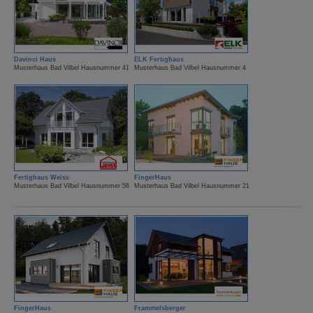
Davinci Haus
ELK Fertighaus
Musterhaus Bad Vilbel Hausnummer 41
Musterhaus Bad Vilbel Hausnummer 4
Fertighaus Weiss
FingerHaus
Musterhaus Bad Vilbel Hausnummer 56
Musterhaus Bad Vilbel Hausnummer 21
FingerHaus
Frammelsberger