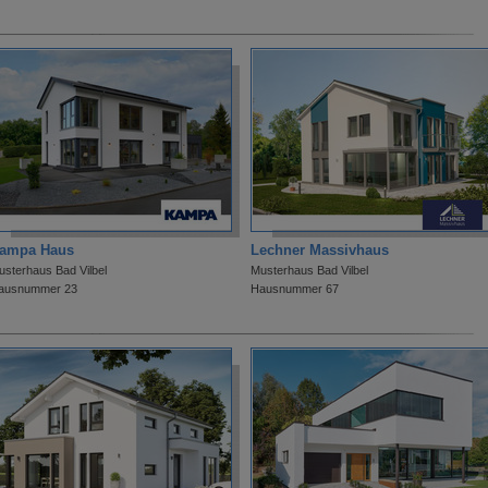
ampa Haus
Lechner Massivhaus
usterhaus Bad Vilbel
Musterhaus Bad Vilbel
ausnummer 23
Hausnummer 67