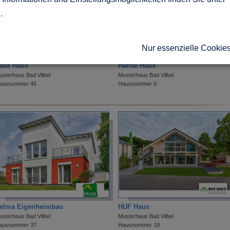
g
.
Nur essenzielle Cookie
aas Haus
Hanse Haus
usterhaus Bad Vilbel
Musterhaus Bad Vilbel
ausnummer 45
Hausnummer 8
elma Eigenheimbau
HUF Haus
usterhaus Bad Vilbel
Musterhaus Bad Vilbel
ausnummer 37
Hausnummer 18