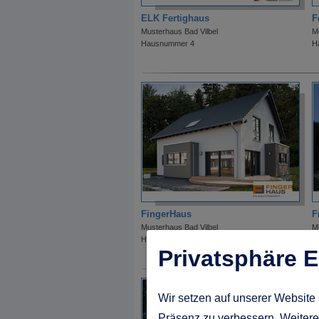
ELK Fertighaus
F
Musterhaus Bad Vilbel
M
Hausnummer 4
H
FingerHaus
F
Musterhaus Bad Vilbel
M
Hausnummer 44
H
Privatsphäre E
Wir setzen auf unserer Website 
Präsenz zu verbessern. Weitere 