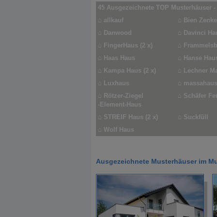
45 Ausgezeichnete TOP Musterhäuser -
⌂
allkauf
⌂
Bien Zenker
⌂
Danwood
⌂
Davinci Ha
⌂
FingerHaus (2 x)
⌂
Frammelsb
⌂
Haas Haus
⌂
Hanse Haus
⌂
Kampa Haus (2 x)
⌂
Lechner M
⌂
Luxhaus
⌂
massahau
⌂
Rötzer-Ziegel
⌂
Schäfer Fe
-Element-Haus
⌂
STREIF Haus (2 x)
⌂
Suckfüll
⌂
Wolf Haus
Ausgezeichnete Musterhäuser im Mu