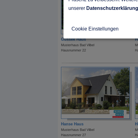
unserer
Datenschutzerklärun
Cookie Einstellungen
Gussek Haus
H
Musterhaus Bad Vilbel
M
Hausnummer 22
H
Hanse Haus
H
Musterhaus Bad Vilbel
M
Hausnummer 27
H