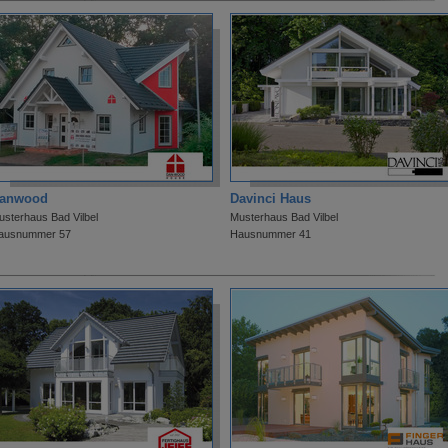
anwood
Davinci Haus
usterhaus Bad Vilbel
Musterhaus Bad Vilbel
ausnummer 57
Hausnummer 41