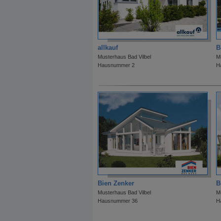
allkauf
B
Musterhaus Bad Vilbel
M
Hausnummer 2
H
Bien Zenker
B
Musterhaus Bad Vilbel
M
Hausnummer 36
H