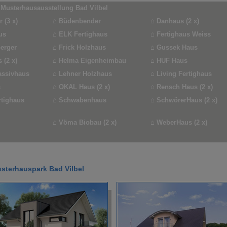
 Musterhausausstellung Bad Vilbel
 (3 x)
⌂
Büdenbender
⌂
Danhaus (2 x)
us
⌂
ELK Fertighaus
⌂
Fertighaus Weiss
erger
⌂
Frick Holzhaus
⌂
Gussek Haus
 (2 x)
⌂
Helma Eigenheimbau
⌂
HUF Haus
assivhaus
⌂
Lehner Holzhaus
⌂
Living Fertighaus
s
⌂
OKAL Haus (2 x)
⌂
Rensch Haus (2 x)
rtighaus
⌂
Schwabenhaus
⌂
SchwörerHaus (2 x)
⌂
Vöma Biobau (2 x)
⌂
WeberHaus (2 x)
sterhauspark Bad Vilbel