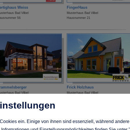
ertighaus Weiss
FingerHaus
usterhaus Bad Vilbel
Musterhaus Bad Vilbel
ausnummer 56
Hausnummer 21
rammelsberger
Frick Holzhaus
usterhaus Bad Vilbel
Musterhaus Bad Vilbel
ausnummer 68
Hausnummer 31
instellungen
Cookies ein. Einige von ihnen sind essenziell, während andere 
Informationen und Einstellungsmöglichkeiten finden Sie unter 