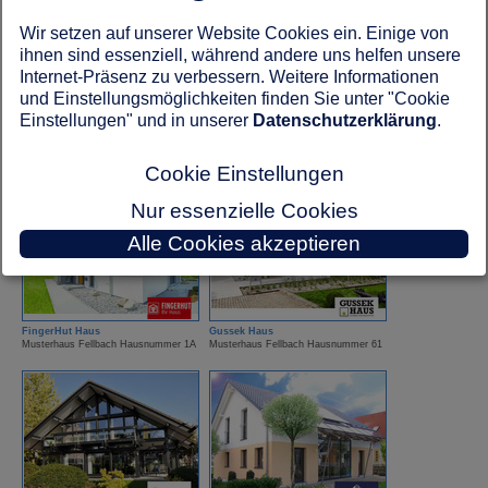
Wir setzen auf unserer Website Cookies ein. Einige von
ihnen sind essenziell, während andere uns helfen unsere
Internet-Präsenz zu verbessern. Weitere Informationen
und Einstellungsmöglichkeiten finden Sie unter "Cookie
Einstellungen" und in unserer
Datenschutzerklärung
.
Fertighaus Weiss
Fertighaus Weiss
Musterhaus Fellbach Hausnummer 38
Musterhaus Fellbach Hausnummer 41
Cookie Einstellungen
Nur essenzielle Cookies
Alle Cookies akzeptieren
FingerHut Haus
Gussek Haus
Musterhaus Fellbach Hausnummer 1A
Musterhaus Fellbach Hausnummer 61