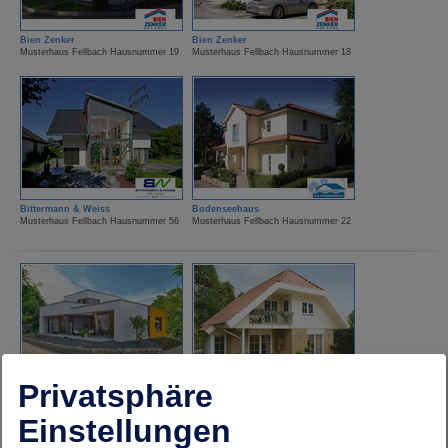
Bien Zenker
Bien Zenker
Musterhaus Fellbach Hausnummer 19
Musterhaus Fellbach Hausnummer 18
Bittermann & Weiss
Bodenseehaus
Musterhaus Fellbach Hausnummer 56
Musterhaus Fellbach Hausnummer 22
Privatsphäre
Büdenbender
Danhaus
Musterhaus Fellbach Hausnummer 35
Musterhaus Fellbach Hausnummer 17
Einstellungen