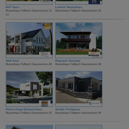
HUF Haus
Lechner Massivhaus
Musterhaus Fellbach Hausnummer 12-
Musterhaus Fellbach Hausnummer 42
13
Okal Haus
Regnauer Hausbau
Musterhaus Fellbach Hausnummer 49
Musterhaus Fellbach Hausnummer 49
Rötzer-Ziegel-Element-Haus
Schäfer Fertighaus
Musterhaus Fellbach Hausnummer 43
Musterhaus Fellbach Hausnummer 46