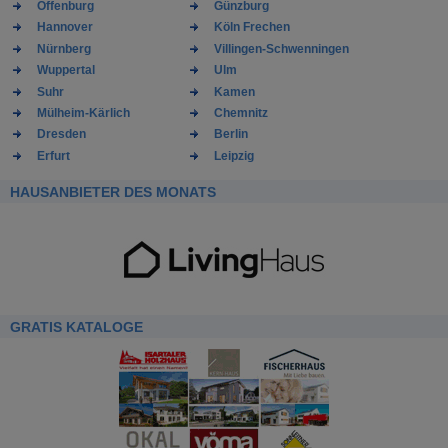
Offenburg
Günzburg
Hannover
Köln Frechen
Nürnberg
Villingen-Schwenningen
Wuppertal
Ulm
Suhr
Kamen
Mülheim-Kärlich
Chemnitz
Dresden
Berlin
Erfurt
Leipzig
HAUSANBIETER DES MONATS
GRATIS KATALOGE