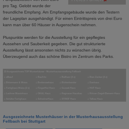
pro Tag. Gelobt wurde der
freundliche Empfang. Am Empfangsgebäude wurde den Testern
der Lageplan ausgehändigt. Für einen Eintrittspreis von drei Euro
kann man über 60 Häuser in Augenschein nehmen.
Pluspunkte werden für die Ausstellung für ein gepflegtes
Aussehen und Sauberkeit gegeben. Die gut strukturierte
Ausstellung lässt ansonsten nichts zu wünschen übrig.
Überzeugend auch das schöne Bistro im Zentrum des Parks.
23 Ausgezeichnete TOP Musterhäuser - Musterhausausstellung Fellbach
⌂ allkauf
⌂ Baufritz
⌂ Beilharz (2 x)
⌂ Bien Zenker (2 x)
⌂ Bittermann & Weiss
⌂ Bodenseehaus
⌂ Büdenbender
⌂ Danhaus
⌂ Fertighaus Weiss (2 x)
⌂ FingerHut Haus
⌂ Gussek Haus
⌂ HUF Haus
⌂ Lechner Massivhaus
⌂ OKAL Haus
⌂ Regnauer Hausbau
⌂ Rötzer-Ziegel-Element-Haus
⌂ Schäfer Fertighaus
⌂ SchwörerHaus
⌂ STREIF Haus
⌂ Talbau Haus
Ausgezeichnete Musterhäuser in der Musterhausausstellung
Fellbach bei Stuttgart