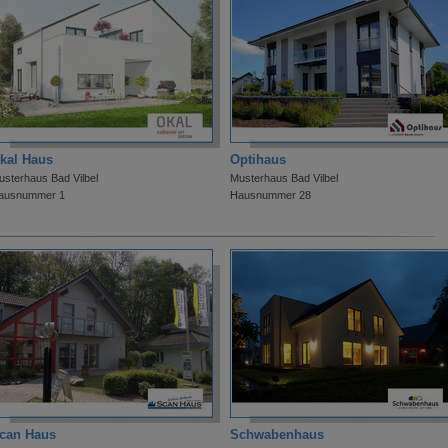
kal Haus
Optihaus
usterhaus Bad Vilbel
Musterhaus Bad Vilbel
ausnummer 1
Hausnummer 28
can Haus
Schwabenhaus