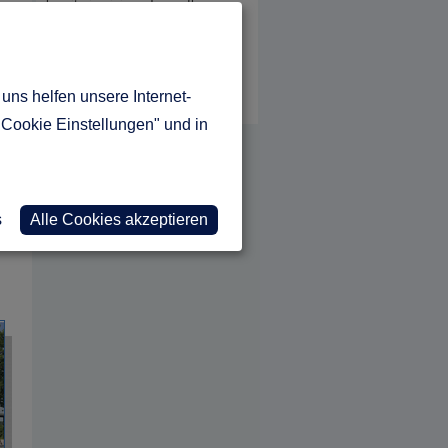
bereits in einigen Tagen Ihr
gewünschtes Infopaket von
Fertighauskatalogen,
Massivhauskatalogen oder
Holzhauskatalogen in Ihren
uns helfen unsere Internet-
Händen.
"Cookie Einstellungen" und in
s
Alle Cookies akzeptieren