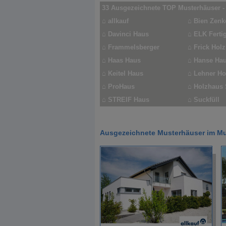
33 Ausgezeichnete TOP Musterhäuser -
⌂
allkauf
⌂
Bien Zenke
⌂
Davinci Haus
⌂
ELK Ferti
⌂
Frammelsberger
⌂
Frick Hol
⌂
Haas Haus
⌂
Hanse Hau
⌂
Keitel Haus
⌂
Lehner Ho
⌂
ProHaus
⌂
Holzhaus
⌂
STREIF Haus
⌂
Suckfüll
Ausgezeichnete Musterhäuser im Mu