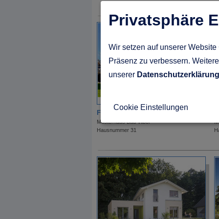
Privatsphäre E
Wir setzen auf unserer Website 
Präsenz zu verbessern. Weitere 
unserer
Datenschutzerklärun
Cookie Einstellungen
Frick Holzhaus
G
Musterhaus Bad Vilbel
M
Hausnummer 31
H