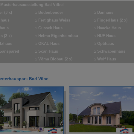
 Musterhausausstellung Bad Vilbel
r (3 x)
⌂
Büdenbender
⌂
Danhaus
ghaus
⌂
Fertighaus Weiss
⌂
FingerHaus (2 x)
zhaus
⌂
Gussek Haus
⌂
Haacke Haus
s (2 x)
⌂
Helma Eigenheimbau
⌂
HUF Haus
lzhaus
⌂
OKAL Haus
⌂
Optihaus
 Sanspareil
⌂
Scan Haus
⌂
Schwabenhaus
⌂
Vöma Biobau (2 x)
⌂
Wolf Haus
sterhauspark Bad Vilbel